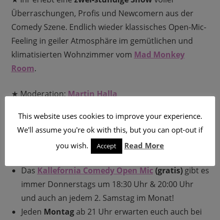
Überraschungen, Profis und Newcomern aus der
Comedy Szene. Endlich wieder klassisches Open-Mic-
Feeling in geiler Atmosphäre im gemütlichen und
klimatisierten Wohnzimmer vom
Mad Monkey
Room
.
★ Moderation:
Martin Halla
This website uses cookies to improve your experience.
We'll assume you're ok with this, but you can opt-out if
Show-Empfehlungen
you wish.
Read More
Accept
Das
Kallefornia Comedy Open Mic
(gratis)
gibt es
immer Donnerstags um 18:30 Uhr & 20:00 Uhr
und auch an jedem 2. Samstag im Monat!
Jeden
Montag
ab 21 Uhr erwarten euch auch bei