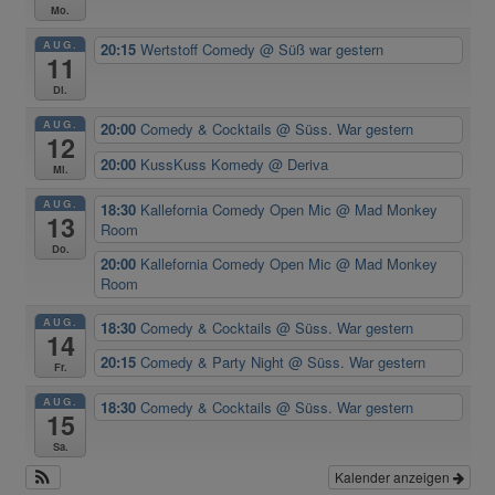
Mo.
AUG.
20:15
Wertstoff Comedy
@ Süß war gestern
11
Di.
AUG.
20:00
Comedy & Cocktails
@ Süss. War gestern
12
20:00
KussKuss Komedy
@ Deriva
Mi.
AUG.
18:30
Kallefornia Comedy Open Mic
@ Mad Monkey
13
Room
Do.
20:00
Kallefornia Comedy Open Mic
@ Mad Monkey
Room
AUG.
18:30
Comedy & Cocktails
@ Süss. War gestern
14
20:15
Comedy & Party Night
@ Süss. War gestern
Fr.
AUG.
18:30
Comedy & Cocktails
@ Süss. War gestern
15
Sa.
Kalender anzeigen