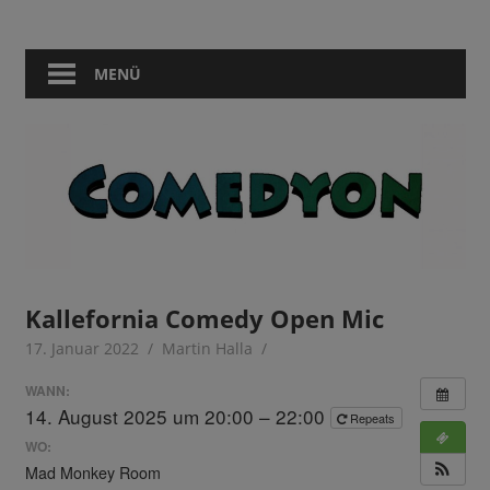
Zum
Comedy
Comedyon
Inhalt
in
springen
MENÜ
Berlin
Kallefornia Comedy Open Mic
17. Januar 2022
Martin Halla
WANN:
14. August 2025 um 20:00 – 22:00
Repeats
WO:
Mad Monkey Room