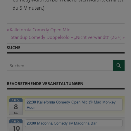
du 5 Minuten.)
Beitragsnavigation
Vorheriger
Kallefornia Comedy Open Mic
Beitrag:
Nächster
Standup Comedy Doppelsolo – „Nicht verwandt!“ (2G+)
Beitrag:
SUCHE
BEVORSTEHENDE VERANSTALTUNGEN
AUG.
22:30
Kallefornia Comedy Open Mic
@ Mad Monkey
8
Room
Sa.
AUG.
20:00
Madonna Comedy
@ Madonna Bar
10