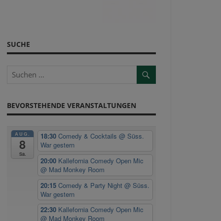
SUCHE
BEVORSTEHENDE VERANSTALTUNGEN
AUG.
18:30
Comedy & Cocktails
@ Süss.
8
War gestern
Sa.
20:00
Kallefornia Comedy Open Mic
@ Mad Monkey Room
20:15
Comedy & Party Night
@ Süss.
War gestern
22:30
Kallefornia Comedy Open Mic
@ Mad Monkey Room