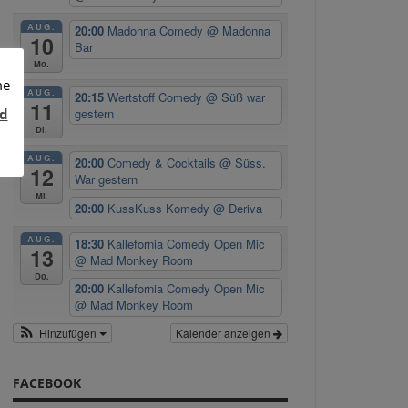
AUG.
20:00
Madonna Comedy
@ Madonna
10
Bar
Mo.
me
AUG.
20:15
Wertstoff Comedy
@ Süß war
11
d
gestern
Di.
AUG.
20:00
Comedy & Cocktails
@ Süss.
12
War gestern
Mi.
20:00
KussKuss Komedy
@ Deriva
AUG.
18:30
Kallefornia Comedy Open Mic
13
@ Mad Monkey Room
Do.
20:00
Kallefornia Comedy Open Mic
@ Mad Monkey Room
Hinzufügen
Kalender anzeigen
FACEBOOK