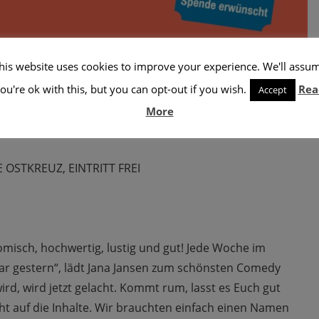
15 – 22:15
his website uses cookies to improve your experience. We'll assu
Repeats
Kalender
ou're ok with this, but you can opt-out if you wish.
Rea
Accept
Zum Kalender hinzufügen
More
OSTKREUZ, EINTRITT FREI
isch, hochwertig, lustig und gut! Jede Woche im
 gestern“, lädt Jana Jansen zum schönsten Comedy
ird, wird jetzt gelacht. Kommt rum, lasst es Euch gut
cht auf die Inhalte. Wir brauchten einfach einen Namen