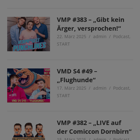
VMP #383 – „Gibt kein
Ärger, versprochen!“
22. März 2025
admin
Podcast
,
START
VMD S4 #49 –
„Flughunde“
17. März 2025
admin
Podcast
,
START
VMP #382 – „LIVE auf
der Comiccon Dornbirn“
15. März 2025
admin
Podcast
,