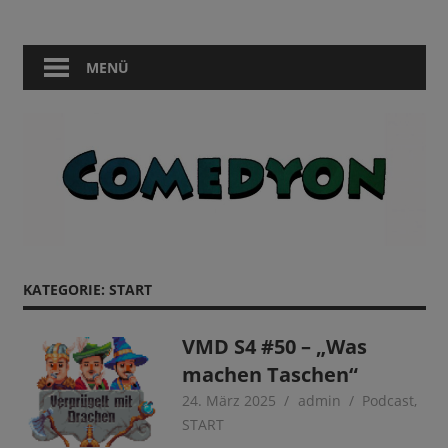
Zum
Comedy
Comedyon
Inhalt
in
springen
MENÜ
Berlin
KATEGORIE:
START
VMD S4 #50 – „Was
machen Taschen“
24. März 2025
admin
Podcast
,
START