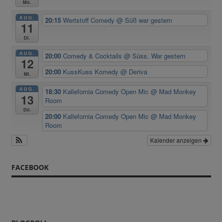
Mo.
AUG.
20:15
Wertstoff Comedy
@ Süß war gestern
11
Di.
AUG.
20:00
Comedy & Cocktails
@ Süss. War gestern
12
20:00
KussKuss Komedy
@ Deriva
Mi.
AUG.
18:30
Kallefornia Comedy Open Mic
@ Mad Monkey
13
Room
Do.
20:00
Kallefornia Comedy Open Mic
@ Mad Monkey
Room
Kalender anzeigen
FACEBOOK