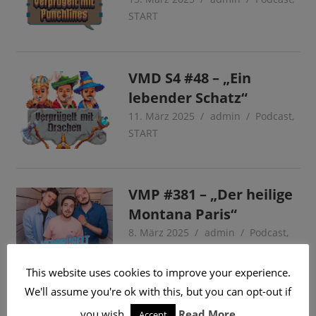
START
VMD S4 #48 – „Ein
lebender Schatz“
11. März 2025
admin
Podcast
,
START
VMP #381 – „Der heilige
Montana Paris“
8. März 2025
admin
Podcast
,
START
This website uses cookies to improve your experience.
We'll assume you're ok with this, but you can opt-out if
Seitennummerierung
…
Nächste
1
2
3
120
»
you wish.
Read More
Accept