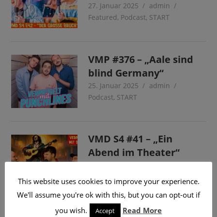
27. Januar 2025
admin
Featured
,
Podcast
,
START
VMP #376 – „Aale sind
blind Germany“
25. Januar 2025
admin
Podcast
,
START
VMD S4 #41 – „Ein
Abend im Theater“
20. Januar 2025
admin
Featured
,
Podcast
,
START
This website uses cookies to improve your experience.
We'll assume you're ok with this, but you can opt-out if
you wish.
Read More
Accept