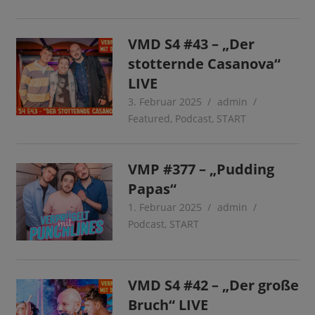
VMD S4 #43 – „Der
stotternde Casanova“
LIVE
3. Februar 2025
admin
Featured
,
Podcast
,
START
VMP #377 – „Pudding
Papas“
1. Februar 2025
admin
Podcast
,
START
VMD S4 #42 – „Der große
Bruch“ LIVE