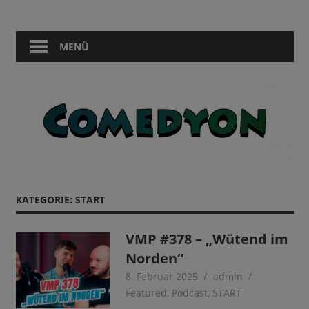
Zum
Comedy
Comedyon
Inhalt
in
springen
MENÜ
Berlin
KATEGORIE:
START
VMP #378 – „Wütend im
Norden“
8. Februar 2025
admin
Featured
,
Podcast
,
START