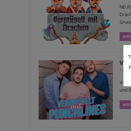
NEUES
Drach
Grund
WEI
T
VMP
y
12. O
In de
und E
WEI