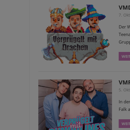
VMD
7. Ok
Der W
Teena
Grupp
WEI
VMP
5. Ok
In de
Falk 
WEI