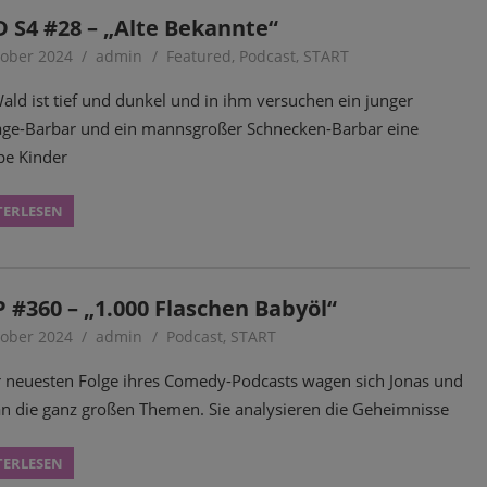
 S4 #28 – „Alte Bekannte“
tober 2024
admin
Featured
,
Podcast
,
START
ald ist tief und dunkel und in ihm versuchen ein junger
ge-Barbar und ein mannsgroßer Schnecken-Barbar eine
e Kinder
TERLESEN
 #360 – „1.000 Flaschen Babyöl“
tober 2024
admin
Podcast
,
START
r neuesten Folge ihres Comedy-Podcasts wagen sich Jonas und
an die ganz großen Themen. Sie analysieren die Geheimnisse
TERLESEN