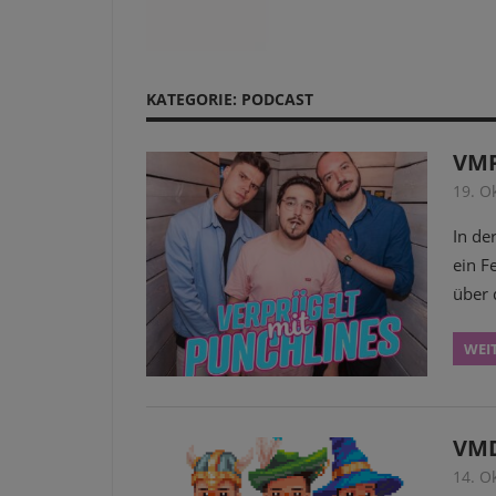
KATEGORIE:
PODCAST
VMP
19. O
In de
ein F
über 
WEI
VMD
14. O