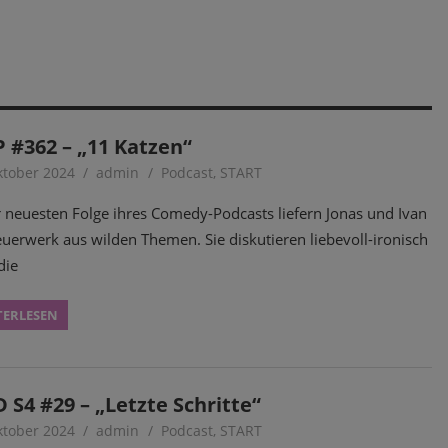
 #362 – „11 Katzen“
ktober 2024
admin
Podcast
,
START
r neuesten Folge ihres Comedy-Podcasts liefern Jonas und Ivan
euerwerk aus wilden Themen. Sie diskutieren liebevoll-ironisch
die
TERLESEN
 S4 #29 – „Letzte Schritte“
ktober 2024
admin
Podcast
,
START