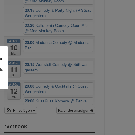
@ Mad Monkey Room
20:15
Comedy & Party Night
@ Süss.
War gestern
22:30
Kallefornia Comedy Open Mic
@ Mad Monkey Room
AUG.
20:00
Madonna Comedy
@ Madonna
10
Bar
Mo.
me
AUG.
20:15
Wertstoff Comedy
@ Süß war
11
d
gestern
Di.
AUG.
20:00
Comedy & Cocktails
@ Süss.
12
War gestern
Mi.
20:00
KussKuss Komedy
@ Deriva
Hinzufügen
Kalender anzeigen
FACEBOOK