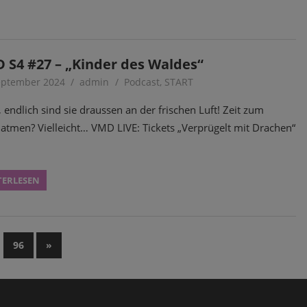
 S4 #27 – „Kinder des Waldes“
eptember 2024
admin
Podcast
,
START
 endlich sind sie draussen an der frischen Luft! Zeit zum
atmen? Vielleicht… VMD LIVE: Tickets „Verprügelt mit Drachen“
TERLESEN
…
Nächste
96
»
Beiträge