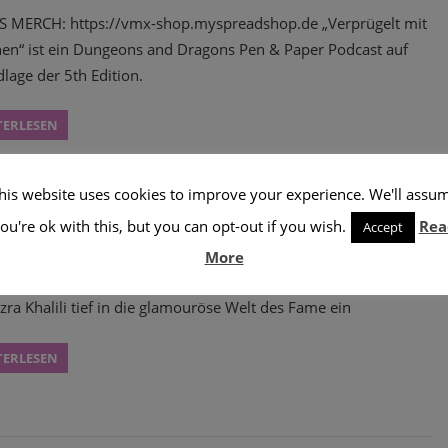
 MERCH: https://vmx-shop.myspreadshop.de „Verprügelt mit
en“ ist ein Dungeons and Dragons Pen & Paper Podcast auf
lage der 5th Edition.
TERLESEN
his website uses cookies to improve your experience. We'll assu
 #361 – „Chimären unter sich“
ou're ok with this, but you can opt-out if you wish.
Rea
Accept
ktober 2024
admin
Podcast
,
START
More
r neuesten Folge ihres Comedy-Podcasts tauchen Jonas Imam
zra Khalili tief in die glamouröse Welt des Fame ein
TERLESEN