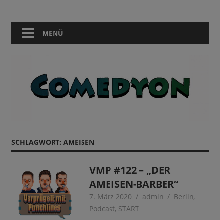
Zum
Comedy
Comedyon
Inhalt
in
springen
MENÜ
Berlin
SCHLAGWORT:
AMEISEN
VMP #122 – „DER
AMEISEN-BARBER“
7. März 2020
admin
Berlin
,
Podcast
,
START