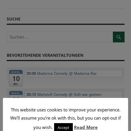
SUCHE
BEVORSTEHENDE VERANSTALTUNGEN
AUG.
20:00
Madonna Comedy
@ Madonna Bar
10
Mo.
AUG.
20:15
Wertstoff Comedy
@ Süß war gestern
11
Di.
This website uses cookies to improve your experience.
AUG.
20:00
Comedy & Cocktails
@ Süss. War gestern
We'll assume you're ok with this, but you can opt-out if
12
20:00
KussKuss Komedy
@ Deriva
Mi.
you wish.
Read More
Accept