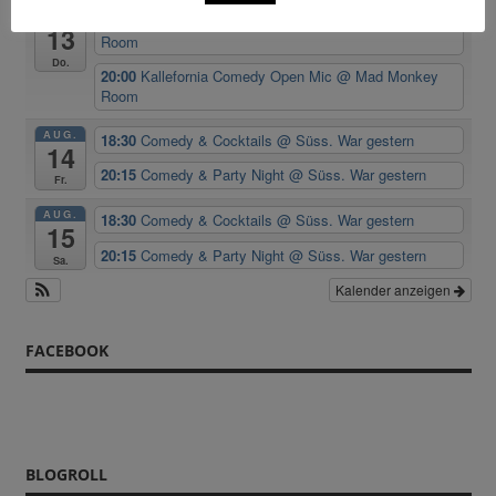
AUG.
18:30
Kallefornia Comedy Open Mic
@ Mad Monkey
13
Room
Do.
20:00
Kallefornia Comedy Open Mic
@ Mad Monkey
Room
AUG.
18:30
Comedy & Cocktails
@ Süss. War gestern
14
20:15
Comedy & Party Night
@ Süss. War gestern
Fr.
AUG.
18:30
Comedy & Cocktails
@ Süss. War gestern
15
20:15
Comedy & Party Night
@ Süss. War gestern
Sa.
Kalender anzeigen
FACEBOOK
BLOGROLL