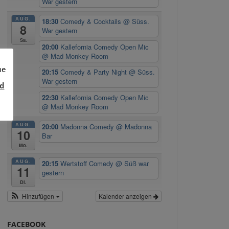
War gestern
AUG.
18:30
Comedy & Cocktails
@ Süss.
8
War gestern
Sa.
20:00
Kallefornia Comedy Open Mic
@ Mad Monkey Room
me
20:15
Comedy & Party Night
@ Süss.
War gestern
d
22:30
Kallefornia Comedy Open Mic
@ Mad Monkey Room
AUG.
20:00
Madonna Comedy
@ Madonna
10
Bar
Mo.
AUG.
20:15
Wertstoff Comedy
@ Süß war
11
gestern
Di.
Hinzufügen
Kalender anzeigen
FACEBOOK