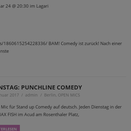
ar 24 @ 20:30 im Lagari
ts/1860615254228336/ BAM! Comedy ist zurück! Nach einer
inste
NSTAG: PUNCHLINE COMEDY
anuar 2017
admin
Berlin
,
OPEN MICS
Mic für Stand up Comedy auf deutsch. Jeden Dienstag in der
AX FISH im Acud am Rosenthaler Platz,
TERLESEN