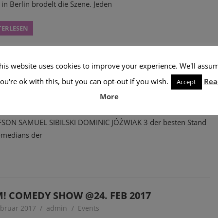
 in Berlin brodelt die Szene. Jeden
TERLESEN
BBYMIX#10 @3 MÄRZ 2017
his website uses cookies to improve your experience. We'll assu
ebruar 2017
admin
Berlin
,
Events
ou're ok with this, but you can opt-out if you wish.
Rea
Accept
More
R BESTEN COMEDIANS Shabbymix #10
book: facebook.com/events/851127861707682 DANIEL
SON SAMUEL SIBILSKI DOMINIC JÓŻWIAK 3 der besten Stand
omedians der
! COMEDY SHOW @24. FEB 2017
ebruar 2017
admin
Events