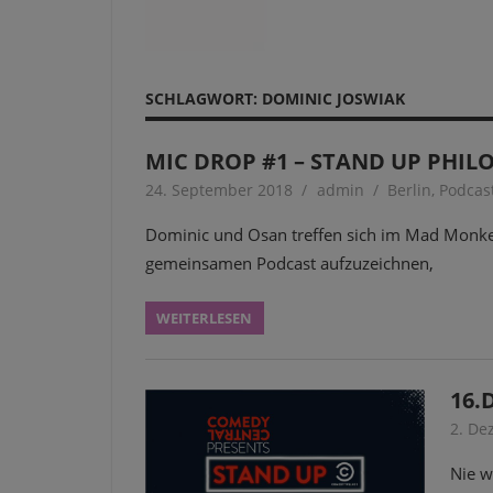
SCHLAGWORT:
DOMINIC JOSWIAK
MIC DROP #1 – STAND UP PHIL
24. September 2018
admin
Berlin
,
Podcas
Dominic und Osan treffen sich im Mad Monkey
gemeinsamen Podcast aufzuzeichnen,
WEITERLESEN
16.
2. De
Nie w