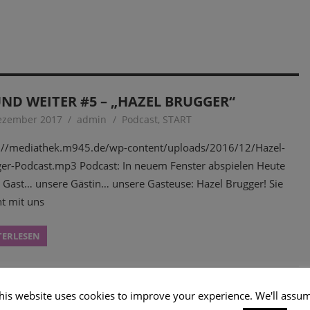
UND WEITER #5 – „HAZEL BRUGGER“
ezember 2017
admin
Podcast
,
START
//mediathek.m945.de/wp-content/uploads/2016/12/Hazel-
er-Podcast.mp3 Podcast: In neuem Fenster abspielen Heute
 Gast… unsere Gästin… unsere Gasteuse: Hazel Brugger! Sie
ht mit uns
TERLESEN
his website uses cookies to improve your experience. We'll assu