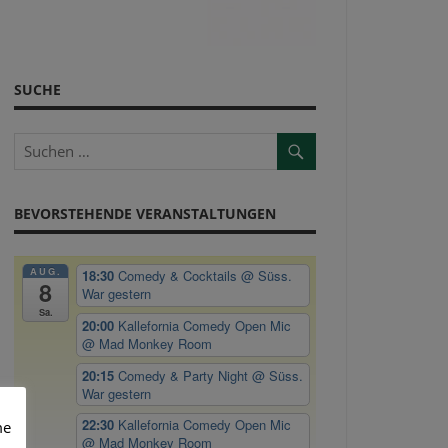
SUCHE
BEVORSTEHENDE VERANSTALTUNGEN
AUG.
18:30
Comedy & Cocktails
@ Süss.
8
War gestern
Sa.
20:00
Kallefornia Comedy Open Mic
@ Mad Monkey Room
20:15
Comedy & Party Night
@ Süss.
War gestern
22:30
Kallefornia Comedy Open Mic
me
@ Mad Monkey Room