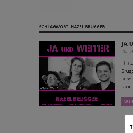
SCHLAGWORT:
HAZEL BRUGGER
JA 
26. D
http:
Brugg
unser
spric
WEI
T