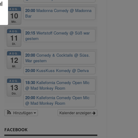
d
AUG.
20:00
Madonna Comedy
@ Madonna
10
Bar
Mo.
AUG.
20:15
Wertstoff Comedy
@ Süß war
11
gestern
Di.
AUG.
20:00
Comedy & Cocktails
@ Süss.
12
War gestern
Mi.
20:00
KussKuss Komedy
@ Deriva
AUG.
18:30
Kallefornia Comedy Open Mic
13
@ Mad Monkey Room
Do.
20:00
Kallefornia Comedy Open Mic
@ Mad Monkey Room
Hinzufügen
Kalender anzeigen
FACEBOOK