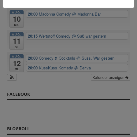
Room
AUG.
20:00
Madonna Comedy
@ Madonna Bar
10
Mo.
AUG.
20:15
Wertstoff Comedy
@ Süß war gestern
11
Di.
AUG.
20:00
Comedy & Cocktails
@ Süss. War gestern
12
20:00
KussKuss Komedy
@ Deriva
Mi.
Kalender anzeigen
FACEBOOK
BLOGROLL