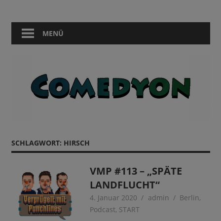
Zum
Comedy
Comedyon
Inhalt
in
springen
MENÜ
Berlin
SCHLAGWORT:
HIRSCH
VMP #113 – „SPÄTE
LANDFLUCHT“
4. Januar 2020
admin
Berlin
,
Podcast
,
START