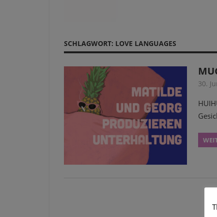
SCHLAGWORT:
LOVE LANGUAGES
MUG
30. J
HUIHU
Gesic
WEI
T