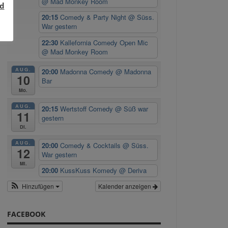
@ Mad Monkey Room
d
20:15
Comedy & Party Night
@ Süss.
War gestern
22:30
Kallefornia Comedy Open Mic
@ Mad Monkey Room
AUG.
20:00
Madonna Comedy
@ Madonna
10
Bar
Mo.
AUG.
20:15
Wertstoff Comedy
@ Süß war
11
gestern
Di.
AUG.
20:00
Comedy & Cocktails
@ Süss.
12
War gestern
Mi.
20:00
KussKuss Komedy
@ Deriva
Hinzufügen
Kalender anzeigen
FACEBOOK