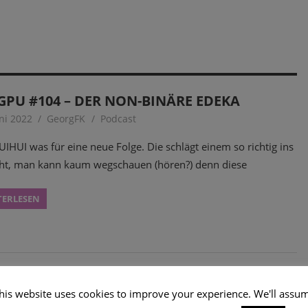
PU #104 – DER NON-BINÄRE EDEKA
uni 2022
GeorgFK
Podcast
IHUI was für eine neue Folge. Die schlägt einem so richtig ins
ht, man kann kaum wegschauen (hören?) denn diese
TERLESEN
his website uses cookies to improve your experience. We'll assu