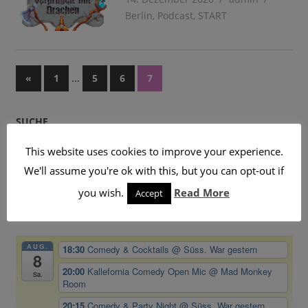
Berlin
,
Podcast
,
START
Seitennummerierung
Vorherige
…
«
1
5
6
7
Beiträge
der
SUCHE
Beiträge
This website uses cookies to improve your experience.
We'll assume you're ok with this, but you can opt-out if
you wish.
Read More
Accept
BEVORSTEHENDE VERANSTALTUNGEN
AUG.
18:30
Comedy & Cocktails
@ Süss. War gestern
8
20:00
Kallefornia Comedy Open Mic
@ Mad Monkey
Sa.
Room
20:15
Comedy & Party Night
@ Süss. War gestern