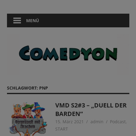
Zum
Comedy
Comedyon
Inhalt
in
springen
MENÜ
Berlin
SCHLAGWORT:
PNP
VMD S2#3 – „DUELL DER
BARDEN“
15. März 2021
admin
Podcast
,
START