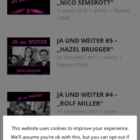
„NICO SEMSROTT“
3. Januar 2018
admin
Podcast
,
START
JA UND WEITER #5 –
„HAZEL BRUGGER“
26. Dezember 2017
admin
Podcast
,
START
JA UND WEITER #4 –
„ROLF MILLER“
19. Dezember 2017
admin
Berlin
,
Podcast
,
START
This website uses cookies to improve your experience.
We'll assume you're ok with this, but you can opt-out if