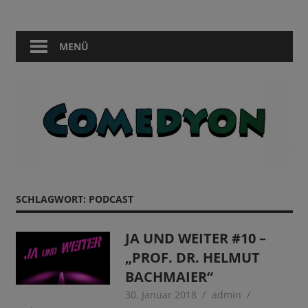
Zum
Comedy
Comedyon
Inhalt
in
springen
MENÜ
Berlin
SCHLAGWORT:
PODCAST
JA UND WEITER #10 –
„PROF. DR. HELMUT
BACHMAIER“
30. Januar 2018
admin