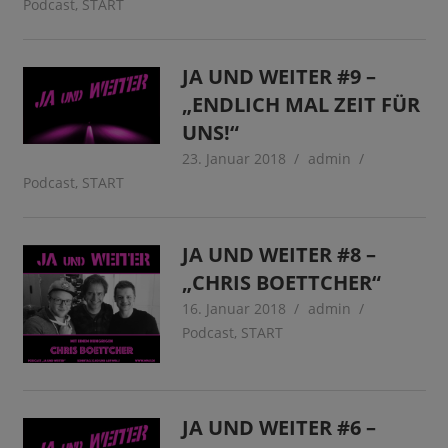
Podcast
,
START
JA UND WEITER #9 –
„ENDLICH MAL ZEIT FÜR
UNS!“
23. Januar 2018
admin
Podcast
,
START
JA UND WEITER #8 –
„CHRIS BOETTCHER“
16. Januar 2018
admin
Podcast
,
START
JA UND WEITER #6 –