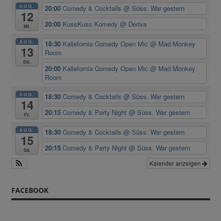
AUG.
20:00
Comedy & Cocktails
@ Süss. War gestern
12
20:00
KussKuss Komedy
@ Deriva
Mi.
AUG.
18:30
Kallefornia Comedy Open Mic
@ Mad Monkey
13
Room
Do.
20:00
Kallefornia Comedy Open Mic
@ Mad Monkey
Room
AUG.
18:30
Comedy & Cocktails
@ Süss. War gestern
14
20:15
Comedy & Party Night
@ Süss. War gestern
Fr.
AUG.
18:30
Comedy & Cocktails
@ Süss. War gestern
15
20:15
Comedy & Party Night
@ Süss. War gestern
Sa.
Kalender anzeigen
FACEBOOK