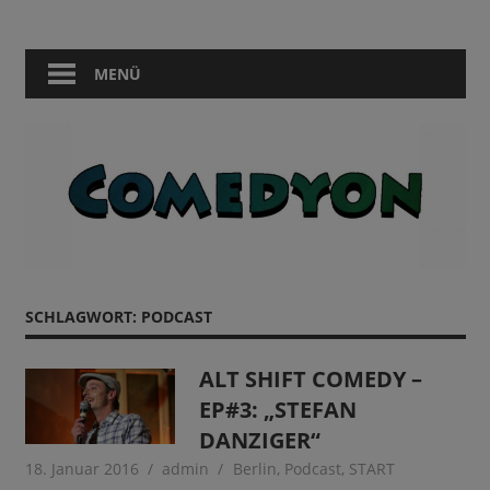
Zum
Comedy
Comedyon
Inhalt
in
springen
MENÜ
Berlin
SCHLAGWORT:
PODCAST
ALT SHIFT COMEDY –
EP#3: „STEFAN
DANZIGER“
18. Januar 2016
admin
Berlin
,
Podcast
,
START