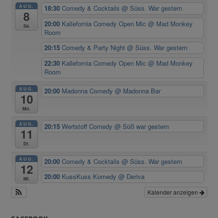
AUG.
18:30
Comedy & Cocktails
@ Süss. War gestern
8
20:00
Kallefornia Comedy Open Mic
@ Mad Monkey
Sa.
Room
20:15
Comedy & Party Night
@ Süss. War gestern
22:30
Kallefornia Comedy Open Mic
@ Mad Monkey
Room
AUG.
20:00
Madonna Comedy
@ Madonna Bar
10
Mo.
AUG.
20:15
Wertstoff Comedy
@ Süß war gestern
11
Di.
AUG.
20:00
Comedy & Cocktails
@ Süss. War gestern
12
20:00
KussKuss Komedy
@ Deriva
Mi.
Kalender anzeigen