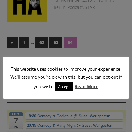
13. November 2015
admin
Berlin
,
Podcast
,
START
Seitennummerierung
Vorherige
…
«
1
62
63
64
Beiträge
der
SUCHE
Beiträge
This website uses cookies to improve your experience.
We'll assume you're ok with this, but you can opt-out if
you wish.
Read More
Accept
BEVORSTEHENDE VERANSTALTUNGEN
AUG.
18:30
Comedy & Cocktails
@ Süss. War gestern
7
20:15
Comedy & Party Night
@ Süss. War gestern
Fr.