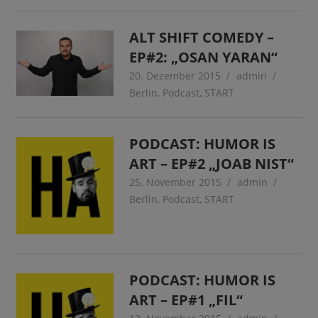
ALT SHIFT COMEDY –
EP#2: „OSAN YARAN“
20. Dezember 2015
admin
Berlin
,
Podcast
,
START
PODCAST: HUMOR IS
ART – EP#2 „JOAB NIST“
25. November 2015
admin
Berlin
,
Podcast
,
START
PODCAST: HUMOR IS
ART – EP#1 „FIL“