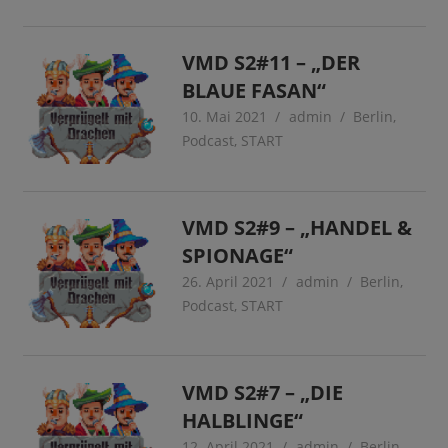
VMD S2#11 – „DER
BLAUE FASAN“
10. Mai 2021
admin
Berlin
,
Podcast
,
START
VMD S2#9 – „HANDEL &
SPIONAGE“
26. April 2021
admin
Berlin
,
Podcast
,
START
VMD S2#7 – „DIE
HALBLINGE“
12. April 2021
admin
Berlin
,