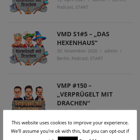
Podcast
,
START
VMD S1#5 – „DAS
HEXENHAUS“
30. November 2020
admin
Berlin
,
Podcast
,
START
VMP #150 –
„VERPRÜGELT MIT
DRACHEN“
19. September 2020
admin
Berlin
,
Podcast
,
START
This website uses cookies to improve your experience.
We'll assume you're ok with this, but you can opt-out if