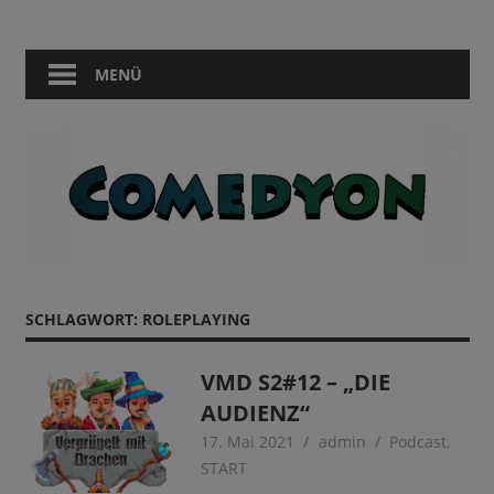
Zum
Comedy
Comedyon
Inhalt
in
springen
MENÜ
Berlin
SCHLAGWORT:
ROLEPLAYING
VMD S2#12 – „DIE
AUDIENZ“
17. Mai 2021
admin
Podcast
,
START