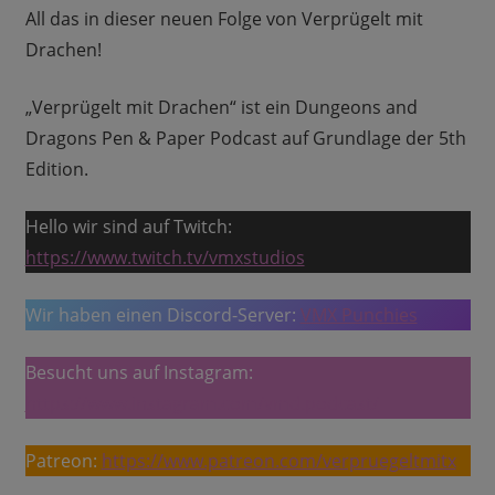
All das in dieser neuen Folge von Verprügelt mit
Drachen!
„Verprügelt mit Drachen“ ist ein Dungeons and
Dragons Pen & Paper Podcast auf Grundlage der 5th
Edition.
Hello wir sind auf Twitch:
https://www.twitch.tv/vmxstudios
Wir haben einen Discord-Server:
VMX Punchies
Besucht uns auf Instagram:
https://www.instagram.com/vmd.podcast/
Patreon:
https://www.patreon.com/verpruegeltmitx