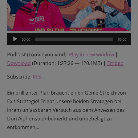
Audio-
00:00
00:00
Player
Podcast (comedyon-vmd):
Play in new window
|
Download
(Duration: 1:27:26 — 120.1MB) |
Embed
Subscribe:
RSS
Ein brillianter Plan braucht einen Genie-Streich von
Exit-Strategie! Erlebt unsere beiden Strategen bei
ihrem unfassbaren Versuch aus dem Anwesen des
Don Alphonso unbemerkt und unbehelligt zu
entkommen…