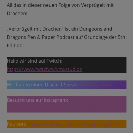
All das in dieser neuen Folge von Verprügelt mit
Drachen!
„Verprügelt mit Drachen“ ist ein Dungeons and
Dragons Pen & Paper Podcast auf Grundlage der 5th
Edition.
Hello wir sind auf Twitch:
https://www.twitch.tv/vmxstudios
Wir haben einen Discord-Server:
VMX Punchies
Besucht uns auf Instagram:
https://www.instagram.com/vmd.podcast/
Patreon:
https://www.patreon.com/verpruegeltmitx