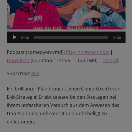
Audio-
00:00
00:00
Player
Podcast (comedyon-vmd):
Play in new window
|
Download
(Duration: 1:27:26 — 120.1MB) |
Embed
Subscribe:
RSS
Ein brillianter Plan braucht einen Genie-Streich von
Exit-Strategie! Erlebt unsere beiden Strategen bei
ihrem unfassbaren Versuch aus dem Anwesen des
Don Alphonso unbemerkt und unbehelligt zu
entkommen…