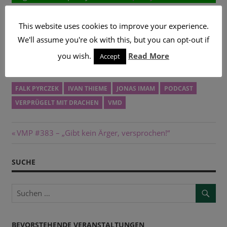
Abonniert uns auf iTunes:
VMD auf iTunes
This website uses cookies to improve your experience.
We'll assume you're ok with this, but you can opt-out if
Liked uns auf
you wish.
Read More
Accept
Facebook:
https://www.facebook.com/vmp.podcast/
FALK PYRCZEK
IVAN THIEME
JONAS IMAM
PODCAST
VERPRÜGELT MIT DRACHEN
VMD
Beitragsnavigation
Vorheriger
VMP #383 – „Gibt kein Ärger, versprochen!“
Beitrag:
SUCHE
BEVORSTEHENDE VERANSTALTUNGEN