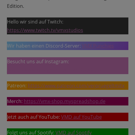
Edition.
Hello wir sind auf Twitch:
https://www.twitch.tv/vmxstudios
Wir haben einen Discord-Server:
VMX Punchies
Besucht uns auf Instagram:
https://www.instagram.com/vmd.podcast/
Patreon:
https://www.patreon.com/verpruegeltmitx
Merch:
https://vmx-shop.myspreadshop.de
Jetzt auch auf YouTube:
VMD auf YouTube
Folgt uns auf Spotify:
VMD auf Spotify