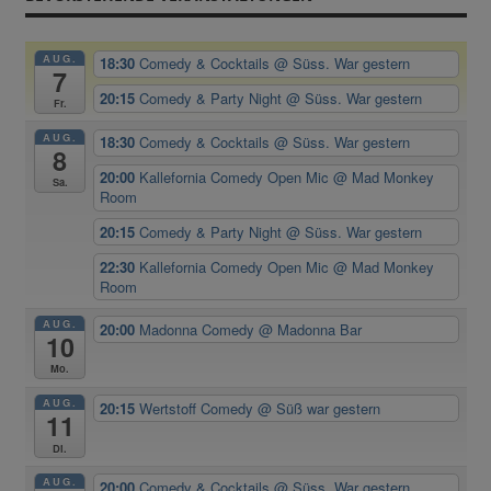
AUG.
18:30
Comedy & Cocktails
@ Süss. War gestern
7
20:15
Comedy & Party Night
@ Süss. War gestern
Fr.
AUG.
18:30
Comedy & Cocktails
@ Süss. War gestern
8
20:00
Kallefornia Comedy Open Mic
@ Mad Monkey
Sa.
Room
20:15
Comedy & Party Night
@ Süss. War gestern
22:30
Kallefornia Comedy Open Mic
@ Mad Monkey
Room
AUG.
20:00
Madonna Comedy
@ Madonna Bar
10
Mo.
AUG.
20:15
Wertstoff Comedy
@ Süß war gestern
11
Di.
AUG.
20:00
Comedy & Cocktails
@ Süss. War gestern