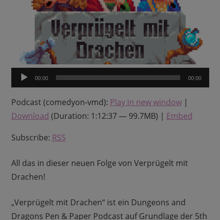
Audio-
00:00
00:00
Player
Podcast (comedyon-vmd):
Play in new window
|
Download
(Duration: 1:12:37 — 99.7MB) |
Embed
Subscribe:
RSS
All das in dieser neuen Folge von Verprügelt mit
Drachen!
„Verprügelt mit Drachen“ ist ein Dungeons and
Dragons Pen & Paper Podcast auf Grundlage der 5th