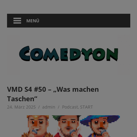
Zum
Comedy
Comedyon
Inhalt
in
springen
MENÜ
Berlin
VMD S4 #50 – „Was machen
Taschen“
24. März 2025
admin
Podcast
,
START