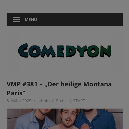
Zum
Comedy
Comedyon
Inhalt
in
springen
MENÜ
Berlin
VMP #381 – „Der heilige Montana
Paris“
8. März 2025
admin
Podcast
,
START