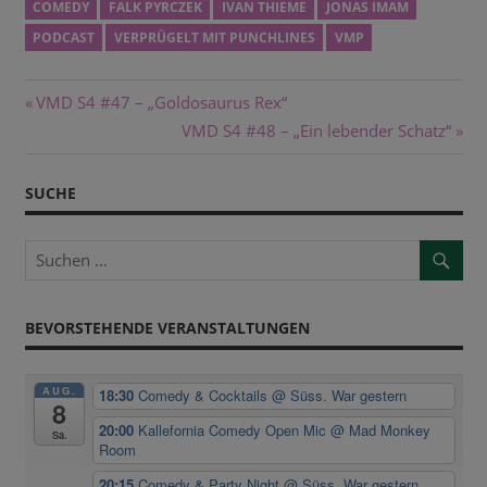
COMEDY
FALK PYRCZEK
IVAN THIEME
JONAS IMAM
PODCAST
VERPRÜGELT MIT PUNCHLINES
VMP
Beitragsnavigation
Vorheriger
VMD S4 #47 – „Goldosaurus Rex“
Beitrag:
Nächster
VMD S4 #48 – „Ein lebender Schatz“
Beitrag:
SUCHE
BEVORSTEHENDE VERANSTALTUNGEN
AUG.
18:30
Comedy & Cocktails
@ Süss. War gestern
8
20:00
Kallefornia Comedy Open Mic
@ Mad Monkey
Sa.
Room
20:15
Comedy & Party Night
@ Süss. War gestern