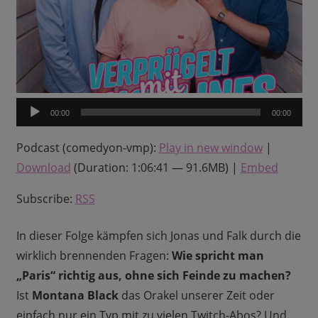
Audio-
00:00
00:00
Player
Podcast (comedyon-vmp):
Play in new window
|
Download
(Duration: 1:06:41 — 91.6MB) |
Embed
Subscribe:
RSS
In dieser Folge kämpfen sich Jonas und Falk durch die
wirklich brennenden Fragen:
Wie spricht man
„Paris“ richtig aus, ohne sich Feinde zu machen?
Ist
Montana Black
das Orakel unserer Zeit oder
einfach nur ein Typ mit zu vielen Twitch-Abos? Und