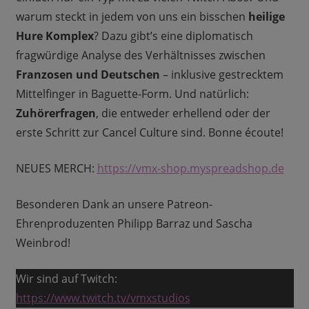
warum steckt in jedem von uns ein bisschen
heilige
Hure Komplex
? Dazu gibt’s eine diplomatisch
fragwürdige Analyse des Verhältnisses zwischen
Franzosen und Deutschen
– inklusive gestrecktem
Mittelfinger in Baguette-Form. Und natürlich:
Zuhörerfragen
, die entweder erhellend oder der
erste Schritt zur Cancel Culture sind. Bonne écoute!
NEUES MERCH:
https://vmx-shop.myspreadshop.de
Besonderen Dank an unsere Patreon-
Ehrenproduzenten Philipp Barraz und Sascha
Weinbrod!
Wir sind auf Twitch:
https://www.twitch.tv/vmxstudios