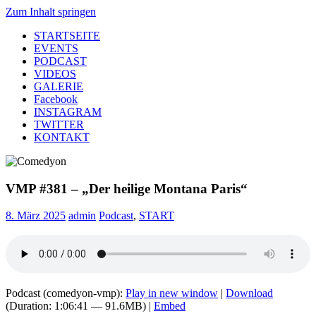
Zum Inhalt springen
STARTSEITE
Comedyon
Comedy
EVENTS
in
PODCAST
Berlin
VIDEOS
GALERIE
Facebook
INSTAGRAM
TWITTER
KONTAKT
VMP #381 – „Der heilige Montana Paris“
8. März 2025
admin
Podcast
,
START
Podcast (comedyon-vmp):
Play in new window
|
Download
(Duration: 1:06:41 — 91.6MB) |
Embed