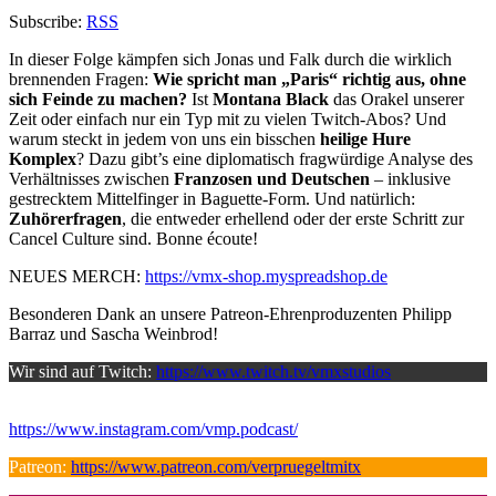
Subscribe:
RSS
In dieser Folge kämpfen sich Jonas und Falk durch die wirklich
brennenden Fragen:
Wie spricht man „Paris“ richtig aus, ohne
sich Feinde zu machen?
Ist
Montana Black
das Orakel unserer
Zeit oder einfach nur ein Typ mit zu vielen Twitch-Abos? Und
warum steckt in jedem von uns ein bisschen
heilige Hure
Komplex
? Dazu gibt’s eine diplomatisch fragwürdige Analyse des
Verhältnisses zwischen
Franzosen und Deutschen
– inklusive
gestrecktem Mittelfinger in Baguette-Form. Und natürlich:
Zuhörerfragen
, die entweder erhellend oder der erste Schritt zur
Cancel Culture sind. Bonne écoute!
NEUES MERCH:
https://vmx-shop.myspreadshop.de
Besonderen Dank an unsere Patreon-Ehrenproduzenten Philipp
Barraz und Sascha Weinbrod!
Wir sind auf Twitch:
https://www.twitch.tv/vmxstudios
Besucht uns auf Instagram:
https://www.instagram.com/vmp.podcast/
Patreon:
https://www.patreon.com/verpruegeltmitx