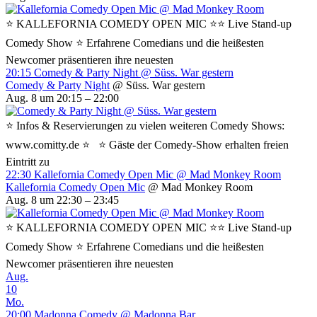
⭐ KALLEFORNIA COMEDY OPEN MIC ⭐⭐ Live Stand-up
Comedy Show ⭐ Erfahrene Comedians und die heißesten
Newcomer präsentieren ihre neuesten
20:15
Comedy & Party Night
@ Süss. War gestern
Comedy & Party Night
@ Süss. War gestern
Aug. 8 um 20:15 – 22:00
⭐ Infos & Reservierungen zu vielen weiteren Comedy Shows:
www.comitty.de ⭐ ⭐ Gäste der Comedy-Show erhalten freien
Eintritt zu
22:30
Kallefornia Comedy Open Mic
@ Mad Monkey Room
Kallefornia Comedy Open Mic
@ Mad Monkey Room
Aug. 8 um 22:30 – 23:45
⭐ KALLEFORNIA COMEDY OPEN MIC ⭐⭐ Live Stand-up
Comedy Show ⭐ Erfahrene Comedians und die heißesten
Newcomer präsentieren ihre neuesten
Aug.
10
Mo.
20:00
Madonna Comedy
@ Madonna Bar