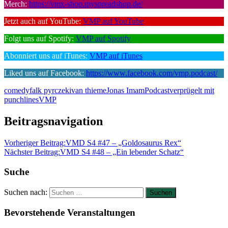
Merch:
https://vmx-shop.myspreadshop.de/
Jetzt auch auf YouTube:
VMP auf YouTube
Folgt uns auf Spotify:
VMP auf Spotify
Abonniert uns auf iTunes:
VMP auf iTunes
Liked uns auf Facebook:
https://www.facebook.com/vmp.podcast/
comedy
falk pyrczek
ivan thieme
Jonas Imam
Podcast
verprügelt mit
punchlines
VMP
Beitragsnavigation
Vorheriger Beitrag:
VMD S4 #47 – „Goldosaurus Rex“
Nächster Beitrag:
VMD S4 #48 – „Ein lebender Schatz“
Suche
Suchen nach:
Suchen
Bevorstehende Veranstaltungen