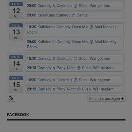
AUG.
20:00
Comedy & Cocktails
@ Süss. War gestern
12
20:00
KussKuss Komedy
@ Deriva
Mi.
AUG.
18:30
Kallefornia Comedy Open Mic
@ Mad Monkey
13
Room
Do.
20:00
Kallefornia Comedy Open Mic
@ Mad Monkey
Room
AUG.
18:30
Comedy & Cocktails
@ Süss. War gestern
14
20:15
Comedy & Party Night
@ Süss. War gestern
Fr.
AUG.
18:30
Comedy & Cocktails
@ Süss. War gestern
15
20:15
Comedy & Party Night
@ Süss. War gestern
Sa.
Kalender anzeigen
FACEBOOK