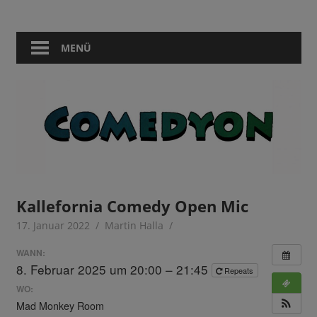
Zum
Comedy
Comedyon
Inhalt
in
springen
MENÜ
Berlin
Kallefornia Comedy Open Mic
17. Januar 2022
Martin Halla
WANN:
8. Februar 2025 um 20:00 – 21:45
Repeats
WO:
Mad Monkey Room