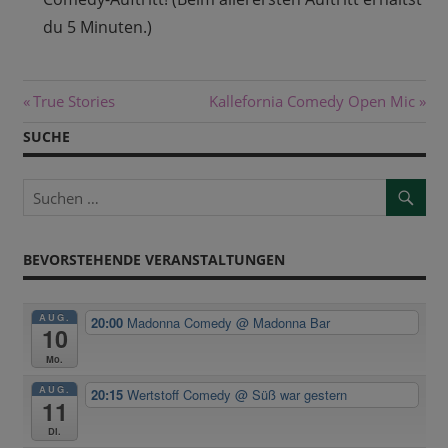
du 5 Minuten.)
Beitragsnavigation
Vorheriger
Nächster
True Stories
Kallefornia Comedy Open Mic
Beitrag:
Beitrag:
SUCHE
BEVORSTEHENDE VERANSTALTUNGEN
AUG.
20:00
Madonna Comedy
@ Madonna Bar
10
Mo.
AUG.
20:15
Wertstoff Comedy
@ Süß war gestern
11
Di.