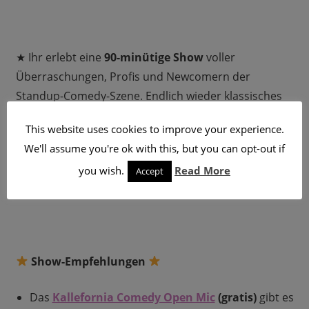
★ Ihr erlebt eine
90-minütige Show
voller
Überraschungen, Profis und Newcomern der
Standup-Comedy-Szene. Endlich wieder klassisches
Open-Mic-Feeling in geiler Atmosphäre im
This website uses cookies to improve your experience.
gemütlichen und klimatisierten Wohnzimmer vom
We'll assume you're ok with this, but you can opt-out if
Mad Monkey Room
.
you wish.
Read More
Accept
★ Moderation:
Martin Halla
Show-Empfehlungen
Das
Kallefornia Comedy Open Mic
(gratis)
gibt es