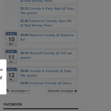
@ Mad Monkey Room
20:15
Comedy & Party Night
@ Süss.
War gestern
22:30
Kallefornia Comedy Open Mic
@ Mad Monkey Room
AUG.
20:00
Madonna Comedy
@ Madonna
10
Bar
Mo.
AUG.
20:15
Wertstoff Comedy
@ Süß war
11
gestern
Di.
me
AUG.
20:00
Comedy & Cocktails
@ Süss.
12
War gestern
d
Mi.
20:00
KussKuss Komedy
@ Deriva
Hinzufügen
Kalender anzeigen
FACEBOOK