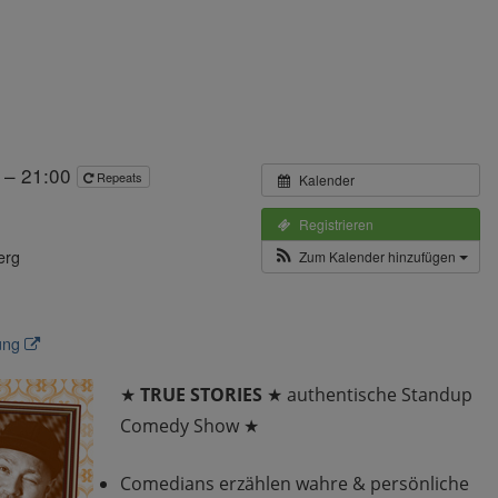
 – 21:00
Repeats
Kalender
Registrieren
erg
Zum Kalender hinzufügen
tung
★
TRUE STORIES
★ authentische Standup
Comedy Show ★
Comedians erzählen wahre & persönliche