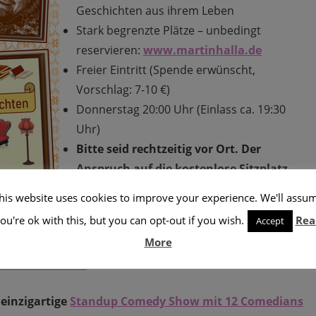
Geschichten aus ihrem Leben
Stark begrenzte Plätze – unbedingt
reservieren:
www.martinhalla.de
Freier Eintritt (Spende erwünscht,
Vorschlag: 7-10 €)
Donnerstag 20:00 Uhr (Einlass ca. 19:30
Uhr)
Bitte seid rechtzeitig vor Ort. Der
Anspruch auf die kostenlose Sitzplatz-
Reservierung verfällt nach 19:45 Uhr!
his website uses cookies to improve your experience. We'll assu
Im Comedy Club
Mad Monkey Room
,
ou're ok with this, but you can opt-out if you wish.
Rea
Accept
More
martinhalla.de
★
e
einzigartige
Standup Comedy Show mit 12 Comedians