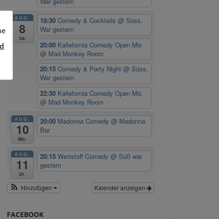
War gestern
AUG.
18:30
Comedy & Cocktails
@ Süss.
8
War gestern
me
Sa.
20:00
Kallefornia Comedy Open Mic
d
@ Mad Monkey Room
20:15
Comedy & Party Night
@ Süss.
War gestern
22:30
Kallefornia Comedy Open Mic
@ Mad Monkey Room
AUG.
20:00
Madonna Comedy
@ Madonna
10
Bar
Mo.
AUG.
20:15
Wertstoff Comedy
@ Süß war
11
gestern
Di.
Hinzufügen
Kalender anzeigen
FACEBOOK