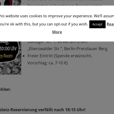
Newcomer präsentieren ihre neuesten
Gags
his website uses cookies to improve your experience. We'll assu
Jeden Donnerstag von 18:30 Uhr bis 19:30
ou're ok with this, but you can opt-out if you wish.
Rea
Accept
Uhr
More
Im
Comedy Club
Mad Monkey Room
,
Danziger Str. 1, direkt am U-Bhf
„Eberswalder Str.“, Berlin-Prenzlauer Berg
Freier Eintritt (Spende erwünscht,
Vorschlag: ca. 7-10 €)
ohlen
:
latz-Reservierung verfällt nach 18:15 Uhr!