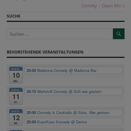
Beitrag:
Nächster
Comitty – Open Mic
Beitrag:
SUCHE
BEVORSTEHENDE VERANSTALTUNGEN
AUG.
20:00
Madonna Comedy
@ Madonna Bar
10
Mo.
AUG.
20:15
Wertstoff Comedy
@ Süß war gestern
11
Di.
AUG.
20:00
Comedy & Cocktails
@ Süss. War gestern
12
20:00
KussKuss Komedy
@ Deriva
Mi.