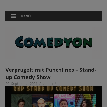
Zum
Comedy
Comedyon
Inhalt
in
springen
MENÜ
Berlin
Verprügelt mit Punchlines – Stand-
up Comedy Show
20. September 2021
admin