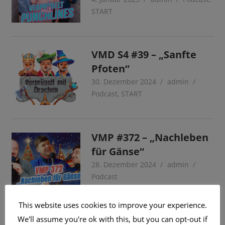
START
VMD S4 #39 – „Sanfte
Pfoten“
30. Dezember 2024
admin
Podcast
,
START
VMP #372 – „Nachleben
für Gänse“
28. Dezember 2024
admin
Podcast
This website uses cookies to improve your experience.
Seitennummerierung
We'll assume you're ok with this, but you can opt-out if
Vorherige
…
Nächste
«
1
2
3
4
5
6
96
»