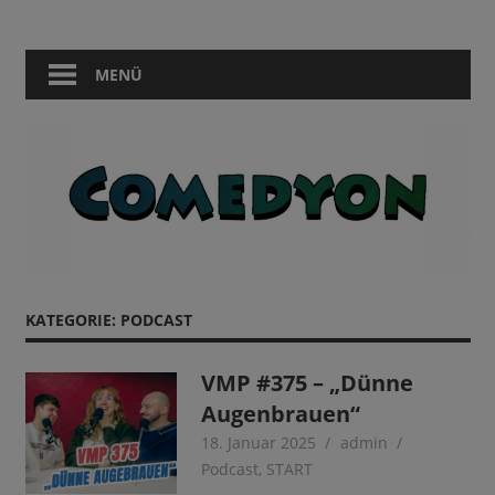
Zum
Comedy
Comedyon
Inhalt
in
springen
MENÜ
Berlin
KATEGORIE:
PODCAST
VMP #375 – „Dünne
Augenbrauen“
18. Januar 2025
admin
Podcast
,
START