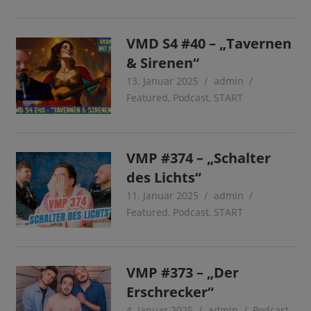
VMD S4 #40 – „Tavernen
& Sirenen“
13. Januar 2025
admin
Featured
,
Podcast
,
START
VMP #374 – „Schalter
des Lichts“
11. Januar 2025
admin
Featured
,
Podcast
,
START
VMP #373 – „Der
Erschrecker“
4. Januar 2025
admin
Podcast
,