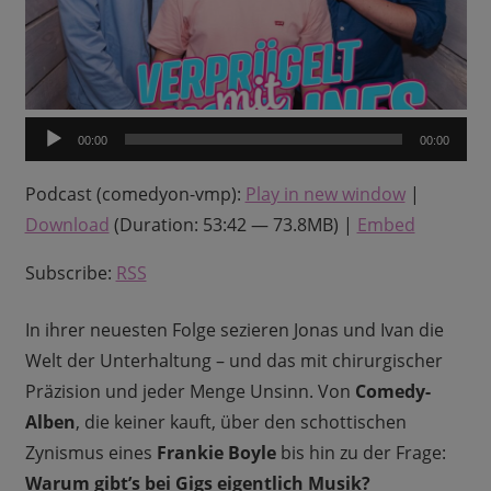
Audio-
00:00
00:00
Player
Podcast (comedyon-vmp):
Play in new window
|
Download
(Duration: 53:42 — 73.8MB) |
Embed
Subscribe:
RSS
In ihrer neuesten Folge sezieren Jonas und Ivan die
Welt der Unterhaltung – und das mit chirurgischer
Präzision und jeder Menge Unsinn. Von
Comedy-
Alben
, die keiner kauft, über den schottischen
Zynismus eines
Frankie Boyle
bis hin zu der Frage:
Warum gibt’s bei Gigs eigentlich Musik?