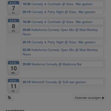
AUG.
18:30
Comedy & Cocktails
@ Süss. War gestern
7
20:15
Comedy & Party Night
@ Süss. War gestern
Fr.
AUG.
18:30
Comedy & Cocktails
@ Süss. War gestern
8
20:00
Kallefornia Comedy Open Mic
@ Mad Monkey
Sa.
Room
20:15
Comedy & Party Night
@ Süss. War gestern
22:30
Kallefornia Comedy Open Mic
@ Mad Monkey
Room
AUG.
20:00
Madonna Comedy
@ Madonna Bar
10
Mo.
AUG.
20:15
Wertstoff Comedy
@ Süß war gestern
11
Di.
Kalender anzeigen