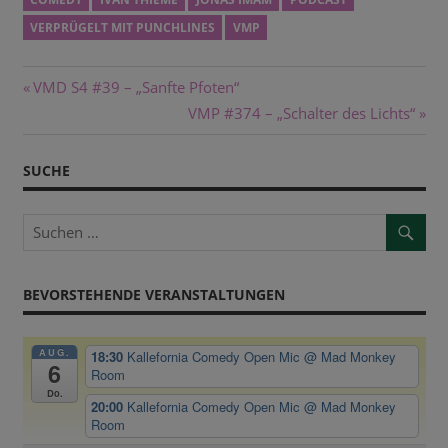
VERPRÜGELT MIT PUNCHLINES
VMP
Beitragsnavigation
Vorheriger
VMD S4 #39 – „Sanfte Pfoten“
Beitrag:
Nächster
VMP #374 – „Schalter des Lichts“
Beitrag:
SUCHE
BEVORSTEHENDE VERANSTALTUNGEN
AUG.
18:30
Kallefornia Comedy Open Mic
@ Mad Monkey
6
Room
Do.
20:00
Kallefornia Comedy Open Mic
@ Mad Monkey
Room