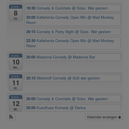
AUG.
18:30
Comedy & Cocktails
@ Süss. War gestern
8
20:00
Kallefornia Comedy Open Mic
@ Mad Monkey
Sa.
Room
20:15
Comedy & Party Night
@ Süss. War gestern
22:30
Kallefornia Comedy Open Mic
@ Mad Monkey
Room
AUG.
20:00
Madonna Comedy
@ Madonna Bar
10
Mo.
AUG.
20:15
Wertstoff Comedy
@ Süß war gestern
11
Di.
AUG.
20:00
Comedy & Cocktails
@ Süss. War gestern
12
20:00
KussKuss Komedy
@ Deriva
Mi.
Kalender anzeigen