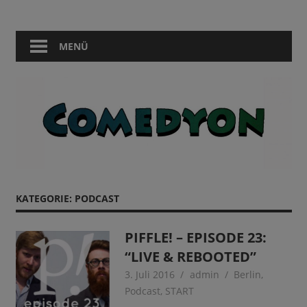
Zum
Comedy
Comedyon
Inhalt
in
springen
MENÜ
Berlin
KATEGORIE:
PODCAST
PIFFLE! – EPISODE 23:
“LIVE & REBOOTED”
3. Juli 2016
admin
Berlin
,
Podcast
,
START