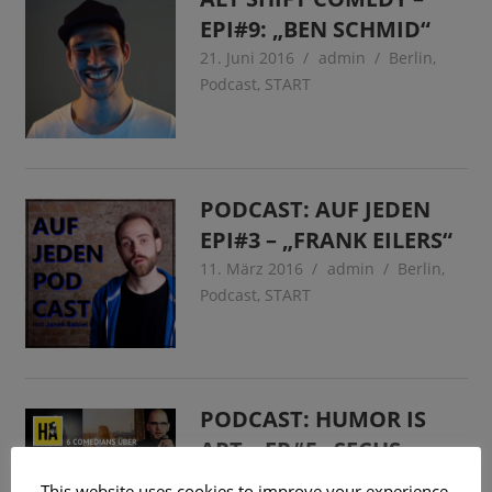
EPI#9: „BEN SCHMID“
21. Juni 2016
admin
Berlin
,
Podcast
,
START
PODCAST: AUF JEDEN
EPI#3 – „FRANK EILERS“
11. März 2016
admin
Berlin
,
Podcast
,
START
PODCAST: HUMOR IS
ART – EP#5 „SECHS
COMEDIANS“
This website uses cookies to improve your experience.