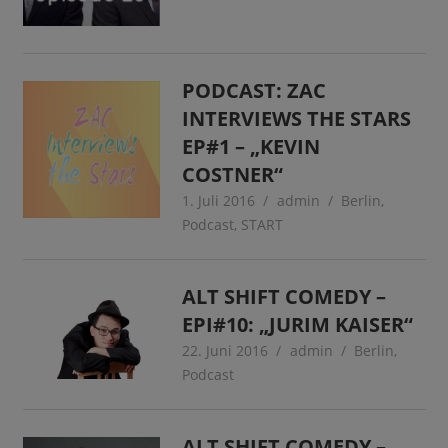
PODCAST: ZAC
INTERVIEWS THE STARS
EP#1 – „KEVIN
COSTNER“
1. Juli 2016
admin
Berlin
,
Podcast
,
START
ALT SHIFT COMEDY –
EPI#10: „JURIM KAISER“
22. Juni 2016
admin
Berlin
,
Podcast
ALT SHIFT COMEDY –