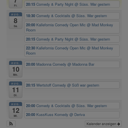
20:15
Comedy & Party Night
@ Süss. War gestern
Fr.
AUG.
18:30
Comedy & Cocktails
@ Süss. War gestern
8
20:00
Kallefornia Comedy Open Mic
@ Mad Monkey
Sa.
Room
20:15
Comedy & Party Night
@ Süss. War gestern
22:30
Kallefornia Comedy Open Mic
@ Mad Monkey
Room
AUG.
20:00
Madonna Comedy
@ Madonna Bar
10
Mo.
AUG.
20:15
Wertstoff Comedy
@ Süß war gestern
11
Di.
AUG.
20:00
Comedy & Cocktails
@ Süss. War gestern
12
20:00
KussKuss Komedy
@ Deriva
Mi.
Kalender anzeigen