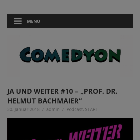
Zum
Comedy
Comedyon
Inhalt
in
springen
MENÜ
Berlin
JA UND WEITER #10 – „PROF. DR.
HELMUT BACHMAIER“
30. Januar 2018
admin
Podcast
,
START