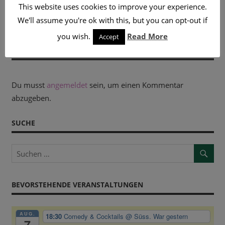
Beitrag:
GIG“
This website uses cookies to improve your experience.
Nächster
SCHNELL ERKLÄRT – „BABIES“
We'll assume you're ok with this, but you can opt-out if
Beitrag:
you wish.
Read More
Accept
KOMMENTAR HINTERLASSEN
Du musst
angemeldet
sein, um einen Kommentar
abzugeben.
SUCHE
BEVORSTEHENDE VERANSTALTUNGEN
AUG.
18:30
Comedy & Cocktails
@ Süss. War gestern
7