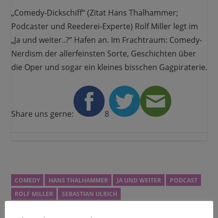
„Comedy-Dickschiff“ (Zitat Hans Thalhammer;
Podcaster und Reederei-Experte) Rolf Miller legt im
„Ja und weiter..?“ Hafen an. Im Frachtraum: Comedy-
Nerdism der allerfeinsten Sorte, Geschichten über
die Oper und sogar ein kleines bisschen Gagpiraterie.
Share uns gerne:
8
COMEDY
HANS THALHAMMER
JA UND WEITER
PODCAST
ROLF MILLER
SEBASTIAN ULRICH