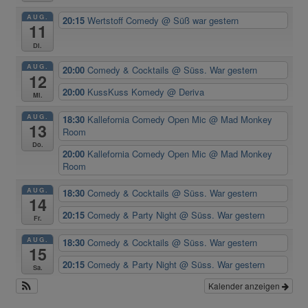
AUG.
20:15
Wertstoff Comedy
@ Süß war gestern
11
Di.
AUG.
20:00
Comedy & Cocktails
@ Süss. War gestern
12
20:00
KussKuss Komedy
@ Deriva
Mi.
AUG.
18:30
Kallefornia Comedy Open Mic
@ Mad Monkey
13
Room
Do.
20:00
Kallefornia Comedy Open Mic
@ Mad Monkey
Room
AUG.
18:30
Comedy & Cocktails
@ Süss. War gestern
14
20:15
Comedy & Party Night
@ Süss. War gestern
Fr.
AUG.
18:30
Comedy & Cocktails
@ Süss. War gestern
15
20:15
Comedy & Party Night
@ Süss. War gestern
Sa.
Kalender anzeigen