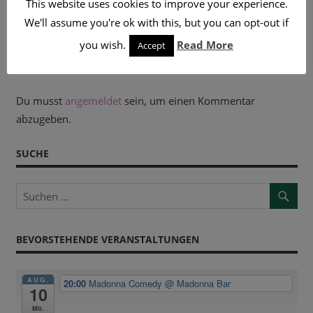
This website uses cookies to improve your experience.
Beitragsnavigation
Vorheriger
Nächster
VMP TRAILER
JA UND WEITER #5 – „HAZEL BRUGGER“
We'll assume you're ok with this, but you can opt-out if
Beitrag:
Beitrag:
you wish.
Read More
Accept
KOMMENTAR HINTERLASSEN
Du musst
angemeldet
sein, um einen Kommentar
abzugeben.
SUCHE
BEVORSTEHENDE VERANSTALTUNGEN
AUG.
20:00
Madonna Comedy
@ Madonna Bar
10
Mo.