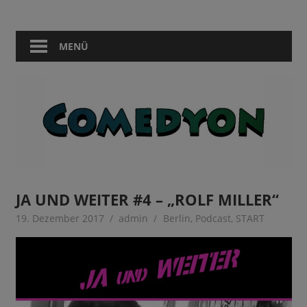
Zum
Comedy
Comedyon
Inhalt
in
springen
MENÜ
Berlin
JA UND WEITER #4 – „ROLF MILLER“
19. Dezember 2017
admin
Berlin
,
Podcast
,
START