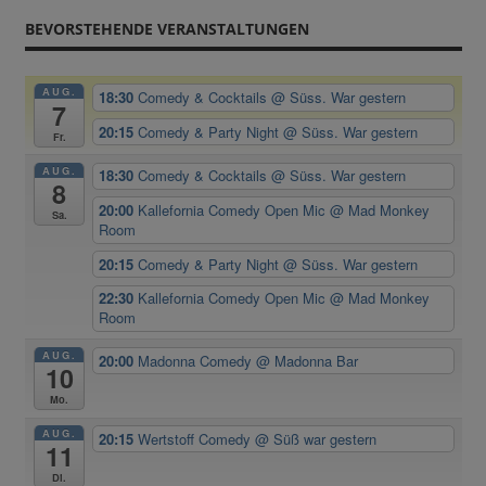
BEVORSTEHENDE VERANSTALTUNGEN
AUG.
18:30
Comedy & Cocktails
@ Süss. War gestern
7
20:15
Comedy & Party Night
@ Süss. War gestern
Fr.
AUG.
18:30
Comedy & Cocktails
@ Süss. War gestern
8
20:00
Kallefornia Comedy Open Mic
@ Mad Monkey
Sa.
Room
20:15
Comedy & Party Night
@ Süss. War gestern
22:30
Kallefornia Comedy Open Mic
@ Mad Monkey
Room
AUG.
20:00
Madonna Comedy
@ Madonna Bar
10
Mo.
AUG.
20:15
Wertstoff Comedy
@ Süß war gestern
11
Di.