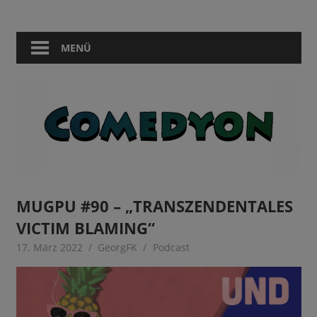
Zum
Comedy
Comedyon
Inhalt
in
springen
MENÜ
Berlin
MUGPU #90 – „TRANSZENDENTALES
VICTIM BLAMING“
17. März 2022
GeorgFK
Podcast