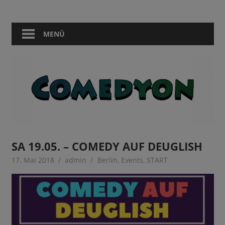
Zum
Comedy
Comedyon
Inhalt
in
springen
MENÜ
Berlin
SA 19.05. – COMEDY AUF DEUGLISH
17. Mai 2018
admin
Berlin
,
Events
,
START