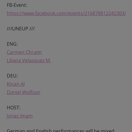
FB-Event:
https://www.facebook.com/events/216878812242303/
///LINEUP ///
ENG:
Carmen Chraim
Liliana Velasquez M.
DEU:
Kinan Al
Daniel Wolfson
HOST:
Jonas Imam
German and English performances will be mixed