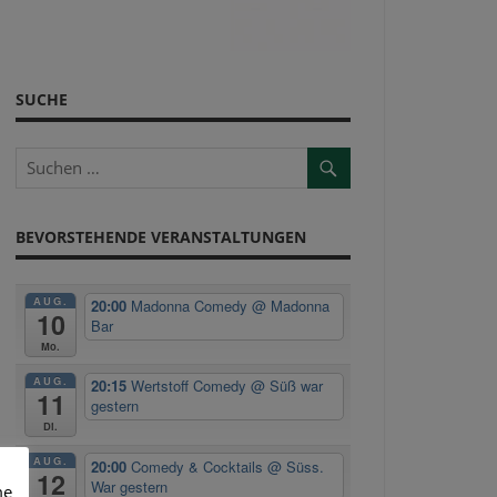
SUCHE
BEVORSTEHENDE VERANSTALTUNGEN
AUG.
20:00
Madonna Comedy
@ Madonna
10
Bar
Mo.
AUG.
20:15
Wertstoff Comedy
@ Süß war
11
gestern
Di.
AUG.
20:00
Comedy & Cocktails
@ Süss.
12
War gestern
me