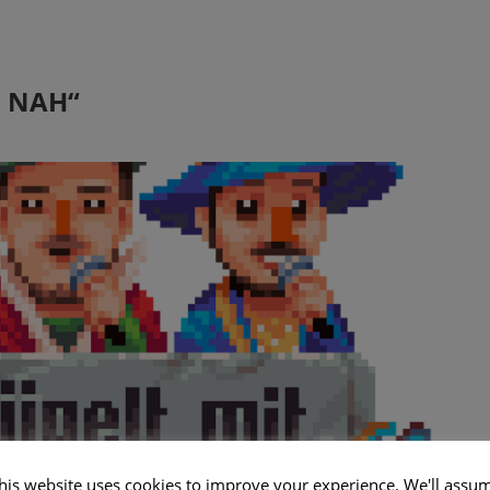
N NAH“
his website uses cookies to improve your experience. We'll assu