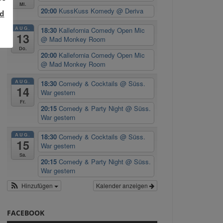
Mi.
20:00
KussKuss Komedy
@ Deriva
d
AUG.
18:30
Kallefornia Comedy Open Mic
13
@ Mad Monkey Room
Do.
20:00
Kallefornia Comedy Open Mic
r
@ Mad Monkey Room
AUG.
18:30
Comedy & Cocktails
@ Süss.
14
War gestern
Fr.
20:15
Comedy & Party Night
@ Süss.
War gestern
AUG.
18:30
Comedy & Cocktails
@ Süss.
15
War gestern
Sa.
20:15
Comedy & Party Night
@ Süss.
War gestern
Hinzufügen
Kalender anzeigen
FACEBOOK