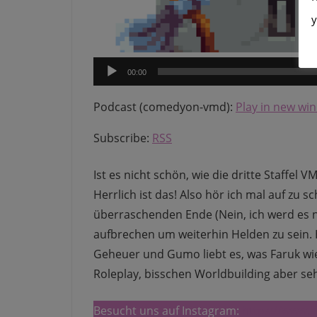
y
Audio-
00:00
Player
Podcast (comedyon-vmd):
Play in new wi
Subscribe:
RSS
Ist es nicht schön, wie die dritte Staffe
Herrlich ist das! Also hör ich mal auf zu 
überraschenden Ende (Nein, ich werd es n
aufbrechen um weiterhin Helden zu sein. H
Geheuer und Gumo liebt es, was Faruk wied
Roleplay, bisschen Worldbuilding aber seh
Besucht uns auf Instagram:
https://www.