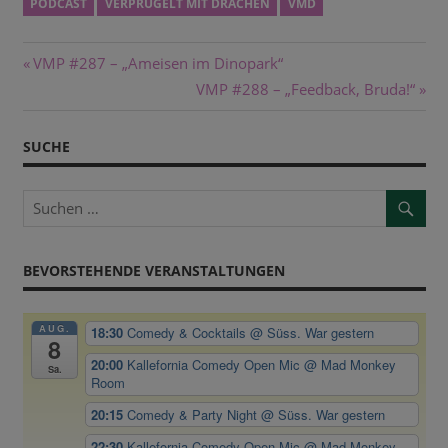
PODCAST
VERPRÜGELT MIT DRACHEN
VMD
Beitragsnavigation
Vorheriger
VMP #287 – „Ameisen im Dinopark“
Beitrag:
Nächster
VMP #288 – „Feedback, Bruda!“
Beitrag:
SUCHE
BEVORSTEHENDE VERANSTALTUNGEN
AUG.
18:30
Comedy & Cocktails
@ Süss. War gestern
8
20:00
Kallefornia Comedy Open Mic
@ Mad Monkey
Sa.
Room
20:15
Comedy & Party Night
@ Süss. War gestern
22:30
Kallefornia Comedy Open Mic
@ Mad Monkey