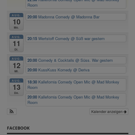
Room
AUG.
20:00
Madonna Comedy
@ Madonna Bar
10
Mo.
AUG.
20:15
Wertstoff Comedy
@ Süß war gestern
11
Di.
AUG.
20:00
Comedy & Cocktails
@ Süss. War gestern
12
20:00
KussKuss Komedy
@ Deriva
Mi.
AUG.
18:30
Kallefornia Comedy Open Mic
@ Mad Monkey
13
Room
Do.
20:00
Kallefornia Comedy Open Mic
@ Mad Monkey
Room
Kalender anzeigen
FACEBOOK