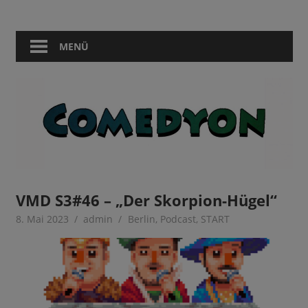
Zum
Comedy
Comedyon
Inhalt
in
springen
MENÜ
Berlin
VMD S3#46 – „Der Skorpion-Hügel“
8. Mai 2023
admin
Berlin
,
Podcast
,
START