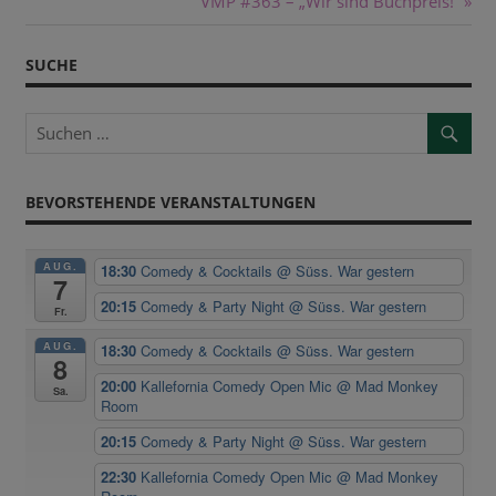
Beitrag:
Nächster
VMP #363 – „Wir sind Buchpreis!“
Beitrag:
SUCHE
BEVORSTEHENDE VERANSTALTUNGEN
AUG.
18:30
Comedy & Cocktails
@ Süss. War gestern
7
20:15
Comedy & Party Night
@ Süss. War gestern
Fr.
AUG.
18:30
Comedy & Cocktails
@ Süss. War gestern
8
20:00
Kallefornia Comedy Open Mic
@ Mad Monkey
Sa.
Room
20:15
Comedy & Party Night
@ Süss. War gestern
22:30
Kallefornia Comedy Open Mic
@ Mad Monkey