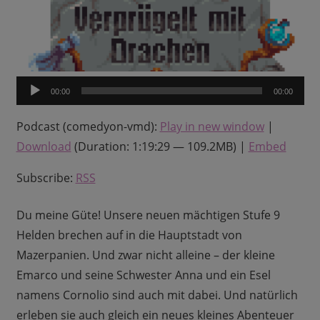
Audio-
00:00
00:00
Player
Podcast (comedyon-vmd):
Play in new window
|
Download
(Duration: 1:19:29 — 109.2MB) |
Embed
Subscribe:
RSS
Du meine Güte! Unsere neuen mächtigen Stufe 9
Helden brechen auf in die Hauptstadt von
Mazerpanien. Und zwar nicht alleine – der kleine
Emarco und seine Schwester Anna und ein Esel
namens Cornolio sind auch mit dabei. Und natürlich
erleben sie auch gleich ein neues kleines Abenteuer