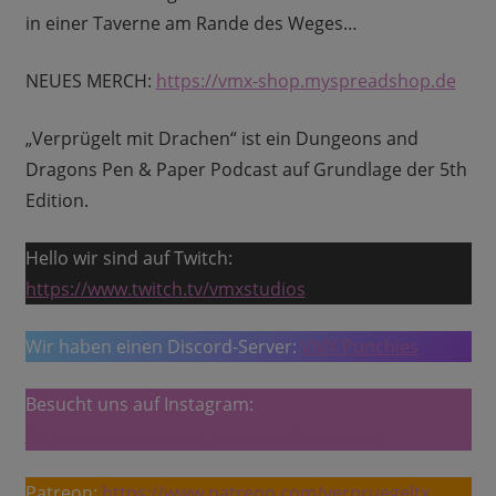
in einer Taverne am Rande des Weges…
NEUES MERCH:
https://vmx-shop.myspreadshop.de
„Verprügelt mit Drachen“ ist ein Dungeons and
Dragons Pen & Paper Podcast auf Grundlage der 5th
Edition.
Hello wir sind auf Twitch:
https://www.twitch.tv/vmxstudios
Wir haben einen Discord-Server:
VMX Punchies
Besucht uns auf Instagram:
https://www.instagram.com/vmd.podcast/
Patreon:
https://www.patreon.com/verpruegeltx