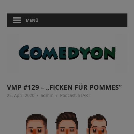
Zum
Comedy
Comedyon
Inhalt
in
springen
MENÜ
Berlin
VMP #129 – „FICKEN FÜR POMMES“
25. April 2020
admin
Podcast
,
START