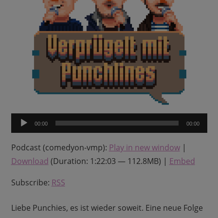
Audio-
00:00
00:00
Player
Podcast (comedyon-vmp):
Play in new window
|
Download
(Duration: 1:22:03 — 112.8MB) |
Embed
Subscribe:
RSS
Liebe Punchies, es ist wieder soweit. Eine neue Folge