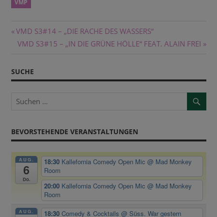
VMP
Beitragsnavigation
Vorheriger
VMD S3#14 – „DIE RACHE DES WASSERS“
Beitrag:
Nächster
VMD S3#15 – „IN DIE GRÜNE HÖLLE“ FEAT. ALAIN FREI
Beitrag:
SUCHE
BEVORSTEHENDE VERANSTALTUNGEN
AUG.
18:30
Kallefornia Comedy Open Mic
@ Mad Monkey
6
Room
Do.
20:00
Kallefornia Comedy Open Mic
@ Mad Monkey
Room
AUG.
18:30
Comedy & Cocktails
@ Süss. War gestern