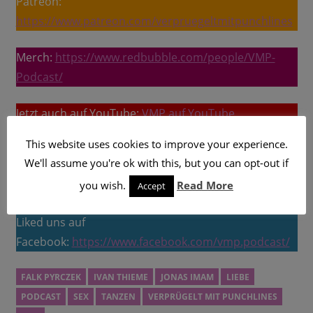
Patreon:
https://www.patreon.com/verpruegeltmitpunchlines
Merch:
https://www.redbubble.com/people/VMP-
Podcast/
Jetzt auch auf YouTube:
VMP auf YouTube
This website uses cookies to improve your experience.
Folgt uns auf Spotify:
VMP auf Spotify
We'll assume you're ok with this, but you can opt-out if
Abonniert uns auf iTunes:
VMP auf iTunes
you wish.
Read More
Accept
Liked uns auf
Facebook:
https://www.facebook.com/vmp.podcast/
FALK PYRCZEK
IVAN THIEME
JONAS IMAM
LIEBE
PODCAST
SEX
TANZEN
VERPRÜGELT MIT PUNCHLINES