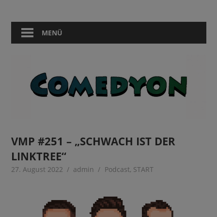
Zum
Comedy
Comedyon
Inhalt
in
springen
MENÜ
Berlin
VMP #251 – „SCHWACH IST DER
LINKTREE“
27. August 2022
admin
Podcast
,
START