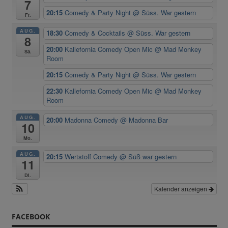
7
20:15
Comedy & Party Night
@ Süss. War gestern
Fr.
AUG.
18:30
Comedy & Cocktails
@ Süss. War gestern
8
20:00
Kallefornia Comedy Open Mic
@ Mad Monkey
Sa.
Room
20:15
Comedy & Party Night
@ Süss. War gestern
22:30
Kallefornia Comedy Open Mic
@ Mad Monkey
Room
AUG.
20:00
Madonna Comedy
@ Madonna Bar
10
Mo.
AUG.
20:15
Wertstoff Comedy
@ Süß war gestern
11
Di.
Kalender anzeigen
FACEBOOK