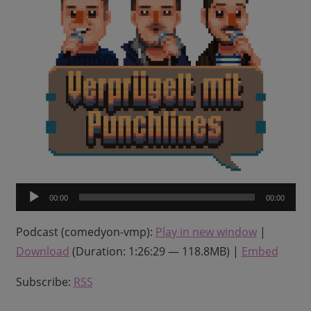
Audio-
00:00
00:00
Player
Podcast (comedyon-vmp):
Play in new window
|
Download
(Duration: 1:26:29 — 118.8MB) |
Embed
Subscribe:
RSS