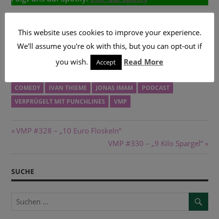
Abonniert uns auf iTunes:
VMP auf iTunes
This website uses cookies to improve your experience.
We'll assume you're ok with this, but you can opt-out if
Liked uns auf
you wish.
Read More
Facebook:
https://www.facebook.com/vmp.podcast/
Accept
COMEDY
IVAN THIEME
JONAS IMAM
PODCAST
VERPRÜGELT MIT PUNCHLINES
VMP
Beitragsnavigation
Vorheriger
VMP #328 – „10 Euro Floskeln“
Beitrag:
Nächster
VMP #330 – „9 Kilo Spargel“
Beitrag:
SUCHE