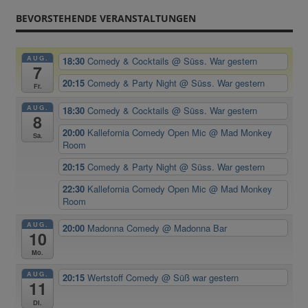
BEVORSTEHENDE VERANSTALTUNGEN
AUG.
18:30
Comedy & Cocktails
@ Süss. War gestern
7
20:15
Comedy & Party Night
@ Süss. War gestern
Fr.
AUG.
18:30
Comedy & Cocktails
@ Süss. War gestern
8
20:00
Kallefornia Comedy Open Mic
@ Mad Monkey
Sa.
Room
20:15
Comedy & Party Night
@ Süss. War gestern
22:30
Kallefornia Comedy Open Mic
@ Mad Monkey
Room
AUG.
20:00
Madonna Comedy
@ Madonna Bar
10
Mo.
AUG.
20:15
Wertstoff Comedy
@ Süß war gestern
11
Di.