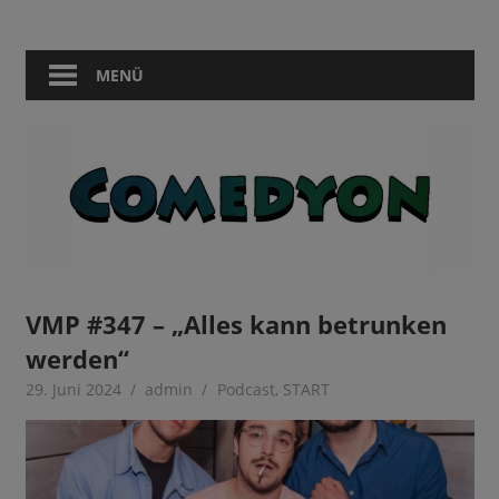
Zum
Comedy
Comedyon
Inhalt
in
springen
MENÜ
Berlin
VMP #347 – „Alles kann betrunken
werden“
29. Juni 2024
admin
Podcast
,
START