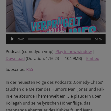
Audio-
00:00
00:00
Player
Podcast (comedyon-vmp):
Play in new window
|
Download
(Duration: 1:16:23 — 104.9MB) |
Embed
Subscribe:
RSS
In der neuesten Folge des Podcasts ‚Comedy-Chaos‘
tauchen die Meister des Humors Ivan, Jonas und Falk
in eine absurde Themenwelt ein. Sie plaudern über
Kollegah und seine lyrischen Höhenflüge, das
spannende Abenteuer des Kuhkaufs und Ivans