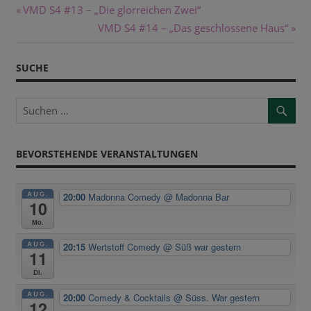
Beitragsnavigation
Vorheriger
VMD S4 #13 – „Die glorreichen Zwei“
Beitrag:
Nächster
VMD S4 #14 – „Das geschlossene Haus“
Beitrag:
SUCHE
BEVORSTEHENDE VERANSTALTUNGEN
AUG.
20:00
Madonna Comedy
@ Madonna Bar
10
Mo.
AUG.
20:15
Wertstoff Comedy
@ Süß war gestern
11
Di.
AUG.
20:00
Comedy & Cocktails
@ Süss. War gestern
12