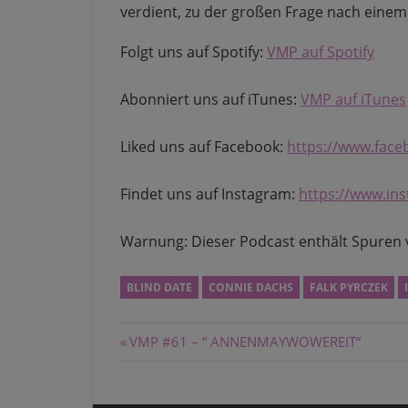
verdient, zu der großen Frage nach einem
Folgt uns auf Spotify:
VMP auf Spotify
Abonniert uns auf iTunes:
VMP auf iTunes
Liked uns auf Facebook:
https://www.fac
Findet uns auf Instagram:
https://www.in
Warnung: Dieser Podcast enthält Spuren
BLIND DATE
CONNIE DACHS
FALK PYRCZEK
Beitragsnavigation
Vorheriger
VMP #61 – “ ANNENMAYWOWEREIT“
Beitrag: