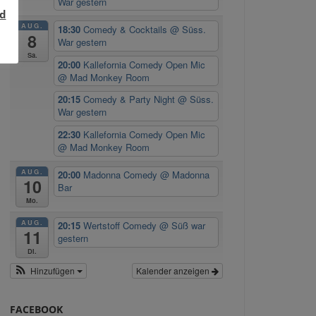
War gestern
d
AUG.
18:30
Comedy & Cocktails
@ Süss.
8
War gestern
Sa.
20:00
Kallefornia Comedy Open Mic
@ Mad Monkey Room
20:15
Comedy & Party Night
@ Süss.
War gestern
r
22:30
Kallefornia Comedy Open Mic
@ Mad Monkey Room
AUG.
20:00
Madonna Comedy
@ Madonna
10
Bar
Mo.
AUG.
20:15
Wertstoff Comedy
@ Süß war
11
gestern
Di.
Hinzufügen
Kalender anzeigen
FACEBOOK