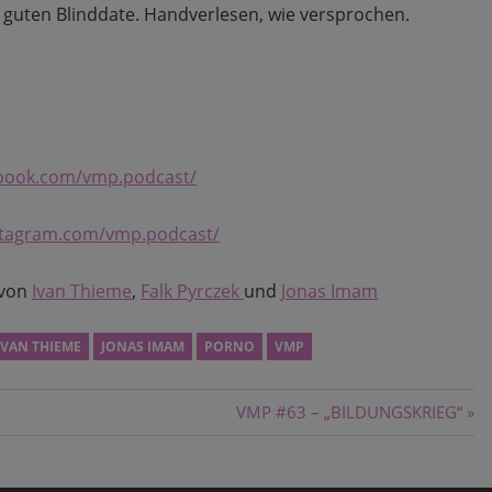
 guten Blinddate. Handverlesen, wie versprochen.
ebook.com/vmp.podcast/
stagram.com/vmp.podcast/
 von
Ivan Thieme
,
Falk Pyrczek
und
Jonas Imam
IVAN THIEME
JONAS IMAM
PORNO
VMP
Nächster
VMP #63 – „BILDUNGSKRIEG“
Beitrag: