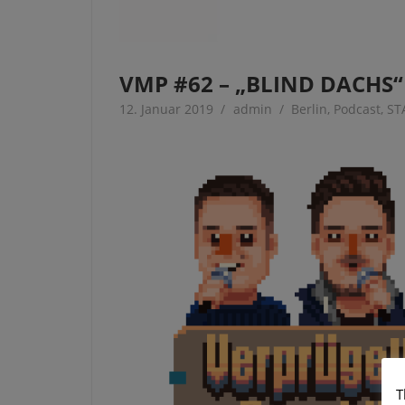
VMP #62 – „BLIND DACHS“
12. Januar 2019
admin
Berlin
,
Podcast
,
ST
T