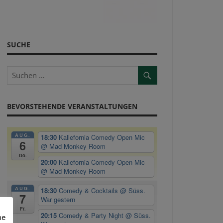
SUCHE
BEVORSTEHENDE VERANSTALTUNGEN
AUG.
18:30
Kallefornia Comedy Open Mic
6
@ Mad Monkey Room
Do.
20:00
Kallefornia Comedy Open Mic
@ Mad Monkey Room
AUG.
18:30
Comedy & Cocktails
@ Süss.
7
War gestern
Fr.
20:15
Comedy & Party Night
@ Süss.
me