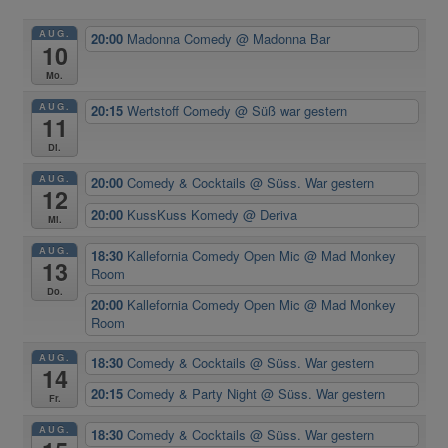
AUG.
20:00
Madonna Comedy
@ Madonna Bar
10
Mo.
AUG.
20:15
Wertstoff Comedy
@ Süß war gestern
11
Di.
AUG.
20:00
Comedy & Cocktails
@ Süss. War gestern
12
20:00
KussKuss Komedy
@ Deriva
Mi.
AUG.
18:30
Kallefornia Comedy Open Mic
@ Mad Monkey
13
Room
Do.
20:00
Kallefornia Comedy Open Mic
@ Mad Monkey
Room
AUG.
18:30
Comedy & Cocktails
@ Süss. War gestern
14
20:15
Comedy & Party Night
@ Süss. War gestern
Fr.
AUG.
18:30
Comedy & Cocktails
@ Süss. War gestern