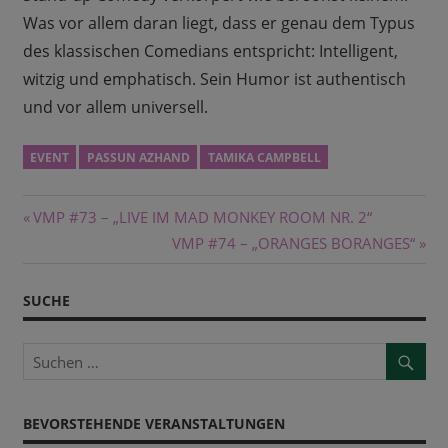
Was vor allem daran liegt, dass er genau dem Typus
des klassischen Comedians entspricht: Intelligent,
witzig und emphatisch. Sein Humor ist authentisch
und vor allem universell.
EVENT
PASSUN AZHAND
TAMIKA CAMPBELL
Beitragsnavigation
Vorheriger
VMP #73 – „LIVE IM MAD MONKEY ROOM NR. 2“
Beitrag:
Nächster
VMP #74 – „ORANGES BORANGES“
Beitrag:
SUCHE
BEVORSTEHENDE VERANSTALTUNGEN