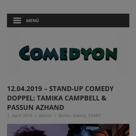
Zum
Comedy
Comedyon
Inhalt
in
springen
MENÜ
Berlin
12.04.2019 – STAND-UP COMEDY
DOPPEL: TAMIKA CAMPBELL &
PASSUN AZHAND
1. April 2019
admin
Berlin
,
Events
,
START