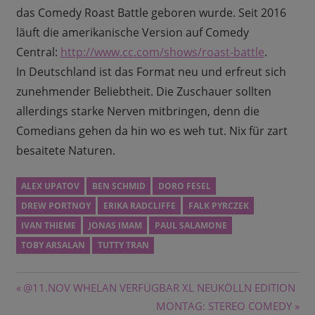
das Comedy Roast Battle geboren wurde. Seit 2016
läuft die amerikanische Version auf Comedy
Central:
http://www.cc.com/shows/
roast-battle
.
In Deutschland ist das Format neu und erfreut sich
zunehmender Beliebtheit. Die Zuschauer sollten
allerdings starke Nerven mitbringen, denn die
Comedians gehen da hin wo es weh tut. Nix für zart
besaitete Naturen.
ALEX UPATOV
BEN SCHMID
DORO FESEL
DREW PORTNOY
ERIKA RADCLIFFE
FALK PYRCZEK
IVAN THIEME
JONAS IMAM
PAUL SALAMONE
TOBY ARSALAN
TUTTY TRAN
Beitragsnavigation
Vorheriger
@11.NOV WHELAN VERFÜGBAR XL NEUKÖLLN EDITION
Beitrag:
Nächster
MONTAG: STEREO COMEDY