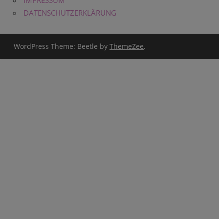
DATENSCHUTZERKLÄRUNG
WordPress Theme: Beetle by
ThemeZee
.