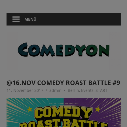
Zum
Comedy
Comedyon
Inhalt
in
springen
MENÜ
Berlin
@16.NOV COMEDY ROAST BATTLE #9
11. November 2017
admin
Berlin
,
Events
,
START