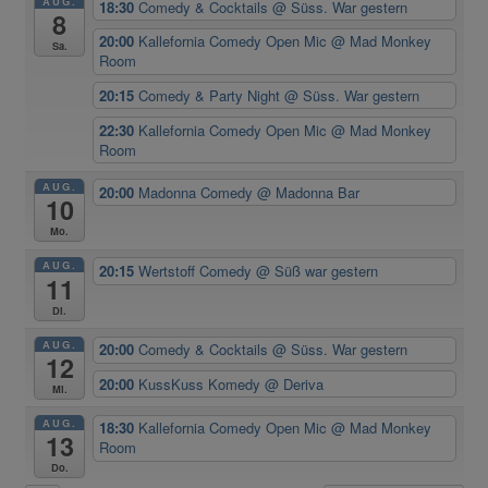
AUG.
18:30
Comedy & Cocktails
@ Süss. War gestern
8
20:00
Kallefornia Comedy Open Mic
@ Mad Monkey
Sa.
Room
20:15
Comedy & Party Night
@ Süss. War gestern
22:30
Kallefornia Comedy Open Mic
@ Mad Monkey
Room
AUG.
20:00
Madonna Comedy
@ Madonna Bar
10
Mo.
AUG.
20:15
Wertstoff Comedy
@ Süß war gestern
11
Di.
AUG.
20:00
Comedy & Cocktails
@ Süss. War gestern
12
20:00
KussKuss Komedy
@ Deriva
Mi.
AUG.
18:30
Kallefornia Comedy Open Mic
@ Mad Monkey
13
Room
Do.