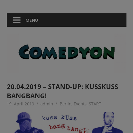
Zum
Comedy
Comedyon
Inhalt
in
springen
MENÜ
Berlin
20.04.2019 – STAND-UP: KUSSKUSS
BANGBANG!
19. April 2019
admin
Berlin
,
Events
,
START