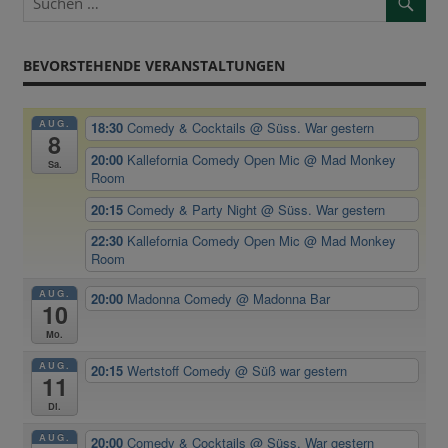
BEVORSTEHENDE VERANSTALTUNGEN
AUG.
18:30
Comedy & Cocktails
@ Süss. War gestern
8
20:00
Kallefornia Comedy Open Mic
@ Mad Monkey
Sa.
Room
20:15
Comedy & Party Night
@ Süss. War gestern
22:30
Kallefornia Comedy Open Mic
@ Mad Monkey
Room
AUG.
20:00
Madonna Comedy
@ Madonna Bar
10
Mo.
AUG.
20:15
Wertstoff Comedy
@ Süß war gestern
11
Di.
AUG.
20:00
Comedy & Cocktails
@ Süss. War gestern