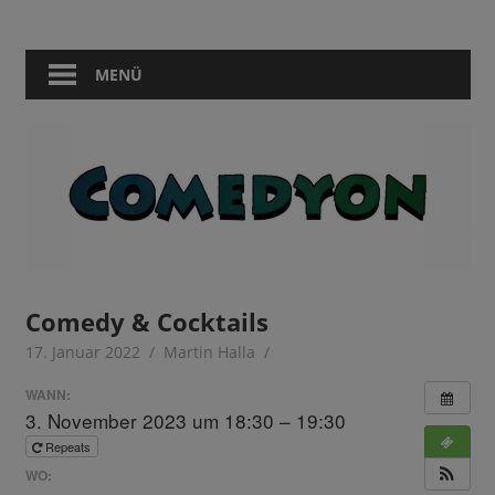
Zum
Comedy
Comedyon
Inhalt
in
springen
MENÜ
Berlin
Comedy & Cocktails
17. Januar 2022
Martin Halla
WANN:
3. November 2023 um 18:30 – 19:30
Repeats
WO: