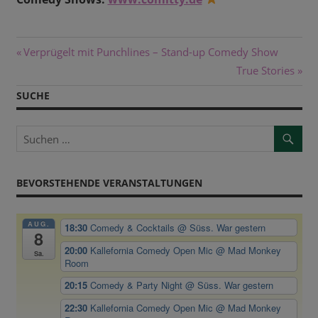
Beitragsnavigation
Vorheriger
Verprügelt mit Punchlines – Stand-up Comedy Show
Beitrag:
Nächster
True Stories
Beitrag:
SUCHE
BEVORSTEHENDE VERANSTALTUNGEN
AUG.
18:30
Comedy & Cocktails
@ Süss. War gestern
8
20:00
Kallefornia Comedy Open Mic
@ Mad Monkey
Sa.
Room
20:15
Comedy & Party Night
@ Süss. War gestern
22:30
Kallefornia Comedy Open Mic
@ Mad Monkey