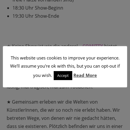
18:30 Uhr Show-Beginn
19:30 Uhr Show-Ende
★ Keine Show ist wie die andere! –
COMITTY
bietet
euch immer wieder wechselnde Comedians! Im
This website uses cookies to improve your experience.
berliner Szene-Club
Süss. War gestern
finden
We'll assume you're ok with this, but you can opt-out if
atemberaubende Shows statt. Hier erzählen uns
you wish.
Read More
Accept
Comediennes & Comedians aus ihrem Leben, mal
lustig, mal tragisch, mal zum Totlachen.
★ Gemeinsam erleben wir die Welten von
KünstlerInnen, die wir so noch nie erlebt haben. Wir
betreten Wege, von denen wir nie gedacht hätten,
dass sie existieren. Plötzlich befinden wir uns in einer