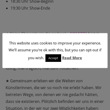
18:30 Uhr Show-Beginn
19:30 Uhr Show-Ende
★ Keine Show ist wie die andere! –
COMITTY
bietet
euch immer wieder wechselnde Comedians! Im
This website uses cookies to improve your experience.
berliner Szene-Club
Süss. War gestern
finden
We'll assume you're ok with this, but you can opt-out if
atemberaubende Shows statt. Hier erzählen uns
you wish.
Read More
Accept
Comediennes & Comedians aus ihrem Leben, mal
lustig, mal tragisch, mal zum Totlachen.
★ Gemeinsam erleben wir die Welten von
KünstlerInnen, die wir so noch nie erlebt haben. Wir
betreten Wege, von denen wir nie gedacht hätten,
dass sie existieren. Plötzlich befinden wir uns in einer
Situation, in der wir nur zwei Möglichkeiten haben: