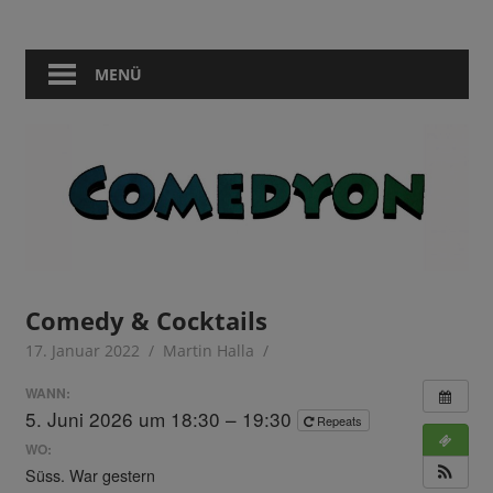
Zum
Comedy
Comedyon
Inhalt
in
springen
MENÜ
Berlin
Comedy & Cocktails
17. Januar 2022
Martin Halla
WANN:
5. Juni 2026 um 18:30 – 19:30
Repeats
WO:
Süss. War gestern