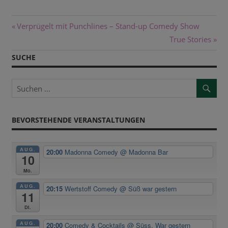
Beitragsnavigation
Vorheriger
Verprügelt mit Punchlines – Stand-up Comedy Show
Beitrag:
Nächster
True Stories
Beitrag:
SUCHE
BEVORSTEHENDE VERANSTALTUNGEN
AUG.
20:00
Madonna Comedy
@ Madonna Bar
10
Mo.
AUG.
20:15
Wertstoff Comedy
@ Süß war gestern
11
Di.
AUG.
20:00
Comedy & Cocktails
@ Süss. War gestern