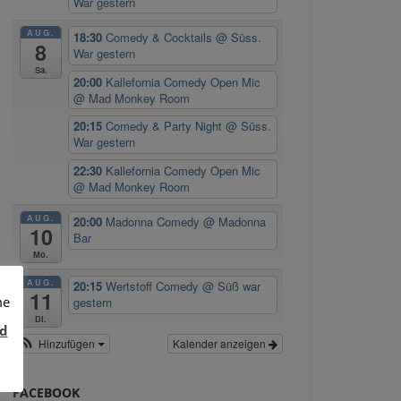
War gestern
AUG.
18:30
Comedy & Cocktails
@ Süss.
8
War gestern
Sa.
20:00
Kallefornia Comedy Open Mic
@ Mad Monkey Room
20:15
Comedy & Party Night
@ Süss.
War gestern
22:30
Kallefornia Comedy Open Mic
@ Mad Monkey Room
AUG.
20:00
Madonna Comedy
@ Madonna
10
Bar
Mo.
AUG.
20:15
Wertstoff Comedy
@ Süß war
11
me
gestern
Di.
d
Hinzufügen
Kalender anzeigen
FACEBOOK