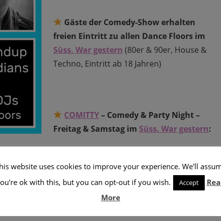
Gäste der Comedy-Show erhalten
freien Eintritt zu allen Dance Floors im
Süss. War gestern
(80er & 90er, House &
Techno, Eintritt ab 18 Jahren)
COMITTY
– Comedy & Party Night –
Freitag & Samstag im
Süss. War gestern
:
esenen Comedians
his website uses cookies to improve your experience. We'll assu
uf 3 Floors
se DJs legen auf: siehe
Süss. War gestern
)
ou're ok with this, but you can opt-out if you wish.
Rea
Accept
schstr. 43, Berlin-Friedrichshain, Mindestalter 18 Jahre)
More
hlag: ca. 10 €)