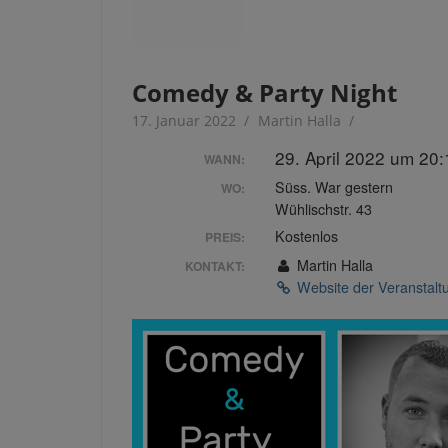
Comedy & Party Night
17. Januar 2022
Martin Halla
29. April 2022 um 20
WANN:
Süss. War gestern
WO:
Wühlischstr. 43
Kostenlos
PREIS:
Martin Halla
KONTAKT:
Website der Veranstal