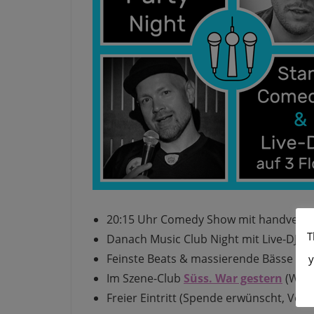
20:15 Uhr Comedy Show mit handverl
T
Danach Music Club Night mit Live-DJs a
Feinste Beats & massierende Bässe (die
y
Im Szene-Club
Süss. War gestern
(Wühli
Freier Eintritt (Spende erwünscht, Vorsc