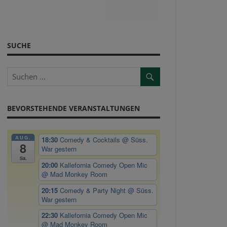
SUCHE
BEVORSTEHENDE VERANSTALTUNGEN
AUG.
18:30
Comedy & Cocktails
@ Süss.
8
War gestern
Sa.
20:00
Kallefornia Comedy Open Mic
@ Mad Monkey Room
20:15
Comedy & Party Night
@ Süss.
War gestern
22:30
Kallefornia Comedy Open Mic
@ Mad Monkey Room