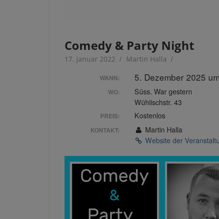
Comedy & Party Night
17. Januar 2022
Martin Halla
5. Dezember 2025 um
WANN:
Süss. War gestern
WO:
Wühlischstr. 43
Kostenlos
PREIS:
Martin Halla
KONTAKT:
Website der Veranstal