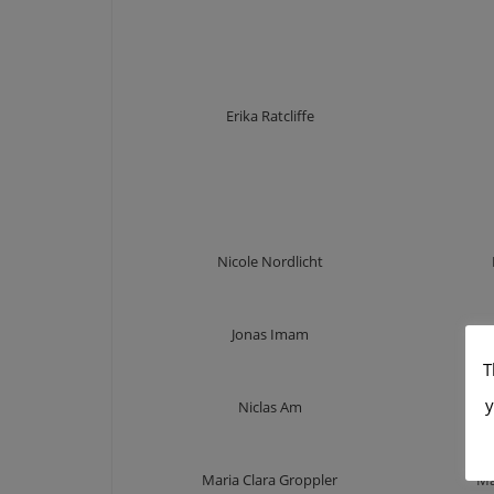
Erika Ratcliffe
Nicole Nordlicht
Jonas Imam
T
y
Niclas Am
Maria Clara Groppler
Ma