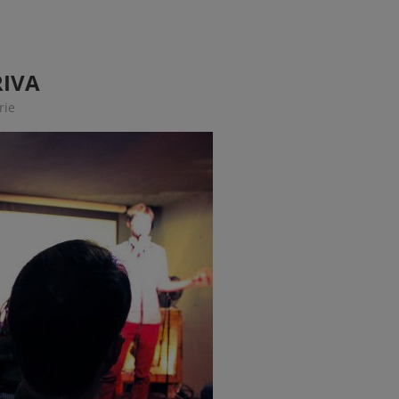
RIVA
rie