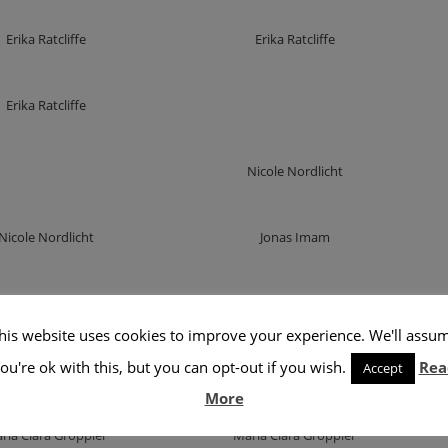
Erika Ratcliffe
Erika Ratcliffe
Erika Ratcliffe
Nicole Nordlicht
Nicole Nordlicht
Jonas Imam
Niclas Am
Niclas Am
his website uses cookies to improve your experience. We'll assu
ou're ok with this, but you can opt-out if you wish.
Rea
Accept
Niclas Am
Niclas Am
More
ria Clara Groppler
Maria Clara Groppler