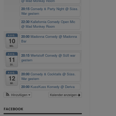
@ Mad Monkey Room
20:15
Comedy & Party Night
@ Süss.
War gestern
22:30
Kallefornia Comedy Open Mic
@ Mad Monkey Room
AUG.
20:00
Madonna Comedy
@ Madonna
10
Bar
Mo.
AUG.
20:15
Wertstoff Comedy
@ Süß war
11
gestern
Di.
AUG.
20:00
Comedy & Cocktails
@ Süss.
12
War gestern
Mi.
20:00
KussKuss Komedy
@ Deriva
Hinzufügen
Kalender anzeigen
FACEBOOK