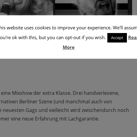
his website uses cookies to improve your experience. We'll assu
ou're ok with this, but you can opt-out if you wish.
Rea
Accept
ner Szene spielen lange Auftritte!
More
eine Mixshow der extra Klasse. Drei handverlesene,
ernativen Berliner Szene (und manchmal auch von
re neuesten Gags und vielleicht wird zwischendurch noch
mmer eine neue Erfahrung mit Lachgarantie.