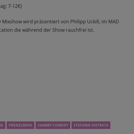
ag: 7-12€)
Mixshow wird präsentiert von Philipp Uckill, im MAD
tion die während der Show rau
chfrei ist.
NE
PRENZLBERG
SHABBY COMEDY
STEFANIE DIETRICH