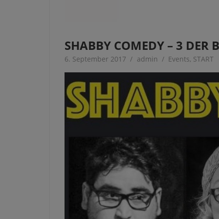
SHABBY COMEDY – 3 DER 
6. September 2017
admin
Events
,
START