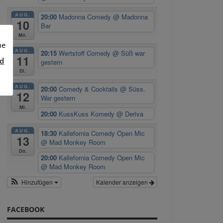
AUG.
20:00
Madonna Comedy
@ Madonna
10
Bar
Mo.
me
AUG.
20:15
Wertstoff Comedy
@ Süß war
11
d
gestern
Di.
AUG.
20:00
Comedy & Cocktails
@ Süss.
12
War gestern
Mi.
20:00
KussKuss Komedy
@ Deriva
AUG.
18:30
Kallefornia Comedy Open Mic
13
@ Mad Monkey Room
Do.
20:00
Kallefornia Comedy Open Mic
@ Mad Monkey Room
Hinzufügen
Kalender anzeigen
FACEBOOK