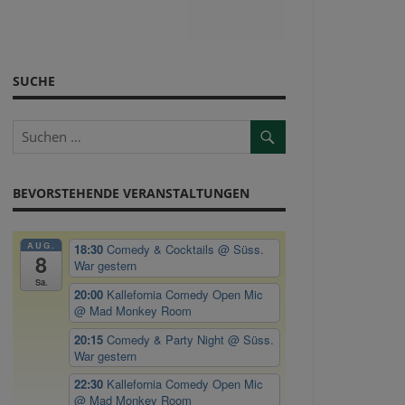
SUCHE
BEVORSTEHENDE VERANSTALTUNGEN
AUG.
18:30
Comedy & Cocktails
@ Süss.
8
War gestern
Sa.
20:00
Kallefornia Comedy Open Mic
@ Mad Monkey Room
20:15
Comedy & Party Night
@ Süss.
War gestern
22:30
Kallefornia Comedy Open Mic
@ Mad Monkey Room