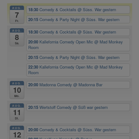
AUG.
18:30
Comedy & Cocktails
@ Süss. War gestern
7
20:15
Comedy & Party Night
@ Süss. War gestern
Fr.
AUG.
18:30
Comedy & Cocktails
@ Süss. War gestern
8
20:00
Kallefornia Comedy Open Mic
@ Mad Monkey
Sa.
Room
20:15
Comedy & Party Night
@ Süss. War gestern
22:30
Kallefornia Comedy Open Mic
@ Mad Monkey
Room
AUG.
20:00
Madonna Comedy
@ Madonna Bar
10
Mo.
AUG.
20:15
Wertstoff Comedy
@ Süß war gestern
11
Di.
AUG.
20:00
Comedy & Cocktails
@ Süss. War gestern
12