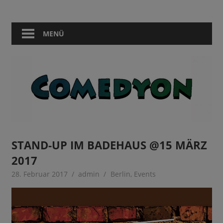
Zum
Comedy
Comedyon
Inhalt
in
springen
MENÜ
Berlin
STAND-UP IM BADEHAUS @15 MÄRZ
2017
28. Februar 2017
admin
Berlin
,
Events