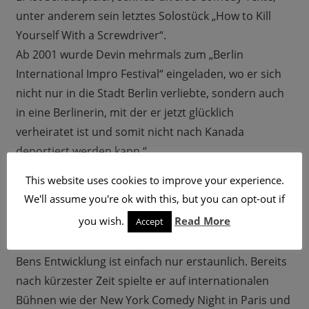
unter anderem sein letztes Solostück „How to Kill
Yourself With a Screwdriver“.
Ab 2001 wurde Devin mehrmals zum „Berlin
International Impro Festival“ eingeladen, wo er sich
nicht nur in die Stadt Berlin verliebte, sondern auch
in eine Berlinerin, mit der er jetzt glücklich
verheiratet ist und somit nicht nach Kanada
deportiert werden kann.“
This website uses cookies to improve your experience.
Joachim Hahn
We'll assume you're ok with this, but you can opt-out if
you wish.
Read More
HEADLINER
Accept
Ben Schmid
Bens Entwicklung ist einfach nur erstaunlich. Bereits
nach kürzester Zeit spielte er auf internationalen
Bühnen wie der New York Comedy Night in Paris und