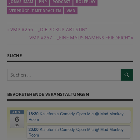
JONAS IMAM
PNP
PODCAST
ROLEPLAY
VERPRÜGELT MIT DRACHEN
VMD
Beitragsnavigation
Vorheriger
VMP #256 – „DIE PICKUP-ARTISTIN“
Beitrag:
Nächster
VMP #257 – „EINE MAUS NAMENS FRIEDRICH“
Beitrag:
SUCHE
BEVORSTEHENDE VERANSTALTUNGEN
AUG.
18:30
Kallefornia Comedy Open Mic
@ Mad Monkey
6
Room
Do.
20:00
Kallefornia Comedy Open Mic
@ Mad Monkey
Room