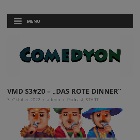
Zum
Comedy
Comedyon
Inhalt
in
springen
MENÜ
Berlin
VMD S3#20 – „DAS ROTE DINNER“
3. Oktober 2022
admin
Podcast
,
START