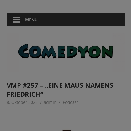
Zum
Comedy
Comedyon
Inhalt
in
springen
MENÜ
Berlin
VMP #257 – „EINE MAUS NAMENS
FRIEDRICH“
8. Oktober 2022
admin
Podcast