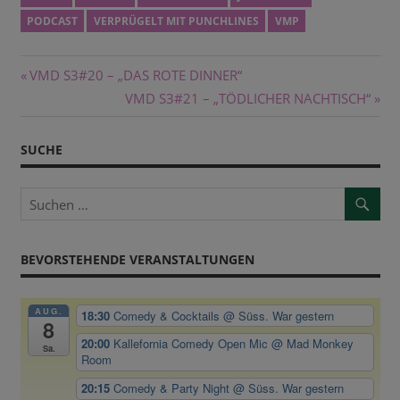
PODCAST
VERPRÜGELT MIT PUNCHLINES
VMP
Beitragsnavigation
Vorheriger
VMD S3#20 – „DAS ROTE DINNER“
Beitrag:
Nächster
VMD S3#21 – „TÖDLICHER NACHTISCH“
Beitrag:
SUCHE
BEVORSTEHENDE VERANSTALTUNGEN
AUG.
18:30
Comedy & Cocktails
@ Süss. War gestern
8
20:00
Kallefornia Comedy Open Mic
@ Mad Monkey
Sa.
Room
20:15
Comedy & Party Night
@ Süss. War gestern