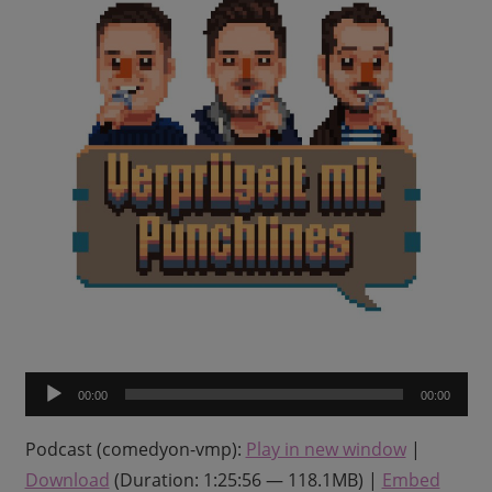
Audio-
00:00
00:00
Player
Podcast (comedyon-vmp):
Play in new window
|
Download
(Duration: 1:25:56 — 118.1MB) |
Embed