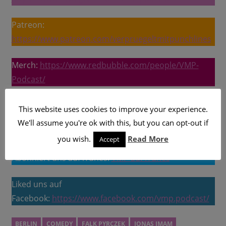
Patreon:
https://www.patreon.com/verpruegeltmitpunchlines
Merch:
https://www.redbubble.com/people/VMP-
Podcast/
Jetzt auch auf YouTube:
VMP auf YouTube
This website uses cookies to improve your experience.
We'll assume you're ok with this, but you can opt-out if
Folgt uns auf Spotify:
VMP auf Spotify
you wish.
Read More
Accept
Abonniert uns auf iTunes:
VMP auf iTunes
Liked uns auf
Facebook:
https://www.facebook.com/vmp.podcast/
BERLIN
COMEDY
FALK PYRCZEK
JONAS IMAM